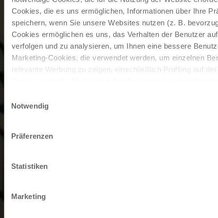
Cookies, die es uns ermöglichen, Informationen über Ihre P
speichern, wenn Sie unsere Websites nutzen (z. B. bevorzugt
Cookies ermöglichen es uns, das Verhalten der Benutzer au
verfolgen und zu analysieren, um Ihnen eine bessere Benutze
Marketing-Cookies, die verwendet werden, um einzelnen Ben
relevante Werbung zu zeigen, einschließlich Profiling auf de
Browserverlaufs. Sie können der Verwendung von nicht not
zustimmen, indem Sie auf die Schaltfläche "Alle akzeptieren"
Einwilligungsauswahl
entscheiden, nur notwendige Cookies zu verwenden, indem S
Notwendig
klicken.
Impressum
Datenschutz
Präferenzen
Statistiken
Marketing