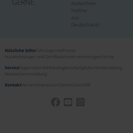
GERNE.
Kostenfreie
Hotline
aus
Deutschland
Nützliche Infos
Führungscrew
Presse
Auszeichnungen und Zertifikate
Unternehmensgeschichte
Service
Tagesradverleih
Katalogbestellung
Gutscheinbestellung
Newsletteranmeldung
Kontakt
Karriere
Impressum
Datenschutz
ARB