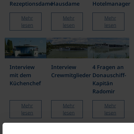
Rezeptionsdame
Hausdame
Hotelmanager
Mehr
Mehr
Mehr
lesen
lesen
lesen
©
©
©
Interview
Interview
4 Fragen an
mit dem
Crewmitglieder
Donauschiff-
Küchenchef
Kapitän
Radomir
Mehr
Mehr
Mehr
lesen
lesen
lesen