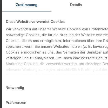
Unsere Reisekataloge
Zustimmung
Details
Radreisen, Kreuzfahrten und
Radkreuzfahrten
Diese Website verwendet Cookies
Wir verwenden auf unserer Website Cookies von Erstanbieter
JETZT KOSTENFREI BESTELLEN
notwendige Cookies, die für die Nutzung der Website erforder
Cookies, die es uns ermöglichen, Informationen über Ihre P
speichern, wenn Sie unsere Websites nutzen (z. B. bevorzugt
Schenken Sie unvergessliche
Cookies ermöglichen es uns, das Verhalten der Benutzer au
Momente!
verfolgen und zu analysieren, um Ihnen eine bessere Benutze
Marketing-Cookies, die verwendet werden, um einzelnen Ben
Mit einem Reisegutschein haben Sie
relevante Werbung zu zeigen, einschließlich Profiling auf de
immer das passende Geschenk.
Browserverlaufs. Sie können der Verwendung von nicht not
zustimmen, indem Sie auf die Schaltfläche "Alle akzeptieren"
Einwilligungsauswahl
entscheiden, nur notwendige Cookies zu verwenden, indem S
Notwendig
JETZT BESTELLEN
klicken.
Impressum
Datenschutz
Präferenzen
Newsletter abonnieren