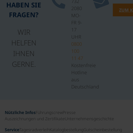
732
HABEN SIE
2080
ZUM 
FRAGEN?
MO-
FR 9-
17
WIR
UHR
HELFEN
0800
100
IHNEN
11 47
GERNE.
Kostenfreie
Hotline
aus
Deutschland
Nützliche Infos
Führungscrew
Presse
Auszeichnungen und Zertifikate
Unternehmensgeschichte
Service
Tagesradverleih
Katalogbestellung
Gutscheinbestellung