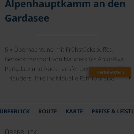
Alpenhauptkamm an den
Gardasee
5 x Übernachtung mit Frühstücksbuffet,
Gepäcktransport von Nauders bis Arco/Riva,
Parkplatz und Rücktransfer per Bus Arco/Riva
Herbst-Aktion
- Nauders. Ihre individuelle Fahrradreise.
©
ÜBERBLICK
ROUTE
KARTE
PREISE & LEIS
ÜBERBLICK