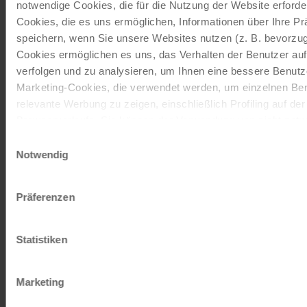
©
notwendige Cookies, die für die Nutzung der Website erforder
Cookies, die es uns ermöglichen, Informationen über Ihre P
Tourenrad Damen
speichern, wenn Sie unsere Websites nutzen (z. B. bevorzugt
7 Gänge | 28"
Cookies ermöglichen es uns, das Verhalten der Benutzer au
Das 7-Gang Tourenrad mit Rücktrittbremse ist von den
verfolgen und zu analysieren, um Ihnen eine bessere Benutze
Marken Schauff oder Kalkhoff. Die Firma Schauff stellt
Marketing-Cookies, die verwendet werden, um einzelnen Ben
seit 1945…
relevante Werbung zu zeigen, einschließlich Profiling auf de
Browserverlaufs. Sie können der Verwendung von nicht not
Mehr lesen
zustimmen, indem Sie auf die Schaltfläche "Alle akzeptieren"
Einwilligungsauswahl
entscheiden, nur notwendige Cookies zu verwenden, indem S
ab
€ 90,-
Notwendig
klicken.
©
Impressum
Datenschutz
Tourenrad Herren
Präferenzen
21 Gänge | 28"
Das 21-Gang Tourenrad mit Freilauffunktion ist von den
Statistiken
Marken Schauff oder Kalkhoff. Die Firma Schauff stellt
seit 1945…
Marketing
Mehr lesen