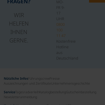
FRAGEN?
MO-
FR 9-
17
WIR
UHR
HELFEN
0800
100
IHNEN
11 47
GERNE.
Kostenfreie
Hotline
aus
Deutschland
Nützliche Infos
Führungscrew
Presse
Auszeichnungen und Zertifikate
Unternehmensgeschichte
Service
Tagesradverleih
Katalogbestellung
Gutscheinbestellung
Newsletteranmeldung