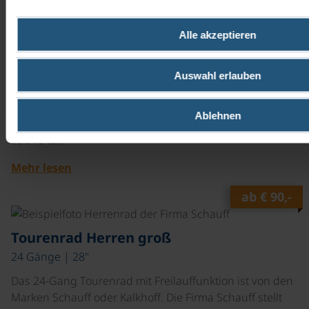
ab
€ 90,-
Alle akzeptieren
©
Tourenrad Herren
Auswahl erlauben
7 Gänge | 28"
Das 7-Gang Tourenrad mit Rücktrittbremse ist von den
Ablehnen
Marken Schauff oder Kalkhoff. Die Firma Schauff stellt
seit 1945…
Mehr lesen
ab
€ 90,-
©
Tourenrad Herren groß
24 Gänge | 28"
Das 24-Gang Tourenrad mit Freilauffunktion ist von den
Marken Schauff oder Kalkhoff. Die Firma Schauff stellt