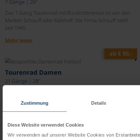
7 Gänge | 26"
Das 7-Gang Tourenrad mit Rücktrittbremse ist von den
Marken Schauff oder Kalkhoff. Die Firma Schauff stellt
seit 1945…
Mehr lesen
ab
€ 90,-
©
Tourenrad Damen
21 Gänge | 28"
Das 21-Gang Tourenrad mit Freilauffunktion ist von den
Marken Schauff oder Kalkhoff. Die Firma Schauff stellt
Zustimmung
Details
seit 1945…
Mehr lesen
Diese Website verwendet Cookies
ab
€ 90,-
Wir verwenden auf unserer Website Cookies von Erstanbieter