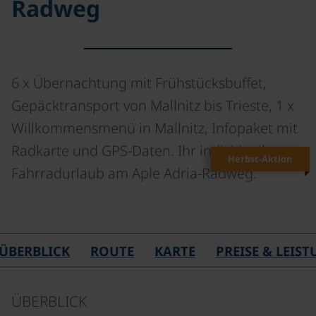
Radweg
6 x Übernachtung mit Frühstücksbuffet,
Gepäcktransport von Mallnitz bis Trieste, 1 x
Willkommensmenü in Mallnitz, Infopaket mit
Radkarte und GPS-Daten. Ihr individueller
Herbst-Aktion
Fahrradurlaub am Aple Adria-Radweg.
©
ÜBERBLICK
ROUTE
KARTE
PREISE & LEIS
ÜBERBLICK