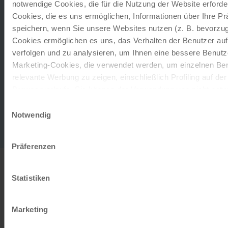
notwendige Cookies, die für die Nutzung der Website erforder
wenige Gehminuten…
Cookies, die es uns ermöglichen, Informationen über Ihre P
speichern, wenn Sie unsere Websites nutzen (z. B. bevorzugt
Verlängerung auf Anfrage
Cookies ermöglichen es uns, das Verhalten der Benutzer au
☼☼☼
verfolgen und zu analysieren, um Ihnen eine bessere Benutze
Sie nächtigen in den genannten 3
und
Marketing-Cookies, die verwendet werden, um einzelnen Ben
☼☼☼☼
4
Hotels oder vereinzelt gleichwertig.
relevante Werbung zu zeigen, einschließlich Profiling auf de
Gastronomie
Browserverlaufs. Sie können der Verwendung von nicht not
zustimmen, indem Sie auf die Schaltfläche "Alle akzeptieren"
Einwilligungsauswahl
1 x Willkommensmenü in Mallnitz. Bei Halbpension
entscheiden, nur notwendige Cookies zu verwenden, indem S
Notwendig
zusätzlich 3 x 3-Gang Wahlmenü (teils in hotelnahen
klicken.
Restaurants).
Impressum
Datenschutz
Präferenzen
INFO
Statistiken
ab
€ 90,-
Ihre Leihräder
Marketing