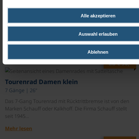
©
Tourenrad Damen klein
24 Gänge | 26"
Alle akzeptieren
Das 24-Gang Tourenrad ohne Rücktrittbremse ist von
den Marken Schauff oder Kalkhoff. Die Firma Schauff
Auswahl erlauben
stellt seit 1945…
Mehr lesen
Ablehnen
ab
€ 90,-
©
Tourenrad Damen klein
7 Gänge | 26"
Das 7-Gang Tourenrad mit Rücktrittbremse ist von den
Marken Schauff oder Kalkhoff. Die Firma Schauff stellt
seit 1945…
Mehr lesen