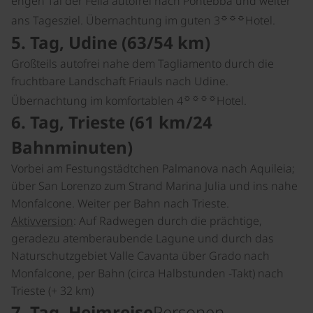
engen Tal der Fella autofrei nach Pontebba und weiter
☼☼☼
ans Tagesziel. Übernachtung im guten 3
Hotel.
5. Tag, Udine (63/54 km)
Großteils autofrei nahe dem Tagliamento durch die
fruchtbare Landschaft Friauls nach Udine.
☼☼☼☼
Übernachtung im komfortablen 4
Hotel.
6. Tag, Trieste (61 km/24
Bahnminuten)
Vorbei am Festungstädtchen Palmanova nach Aquileia;
über San Lorenzo zum Strand Marina Julia und ins nahe
Monfalcone. Weiter per Bahn nach Trieste.
Aktivversion
: Auf Radwegen durch die prächtige,
geradezu atemberaubende Lagune und durch das
Naturschutzgebiet Valle Cavanta über Grado nach
Monfalcone, per Bahn (circa Halbstunden -Takt) nach
Trieste (+ 32 km)
7. Tag, Heimreise
Personen-