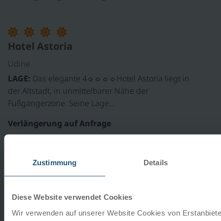
Hotel Astoria
Udine
LAGE:
Das elegante 4☼☼☼☼Hotel Astoria liegt in
der Altstadt, in unmittelbarer Nähe der
Fußgängerzone. Seine Lage…
Verlängerung auf Anfrage
Zustimmung
Details
Hotel Victoria
Trieste
Diese Website verwendet Cookies
LAGE:
Das Hotel Victoria befindet sich im Herzen
Wir verwenden auf unserer Website Cookies von Erstanbieter
von Trieste an der norditalienischen Adriaküste, nur