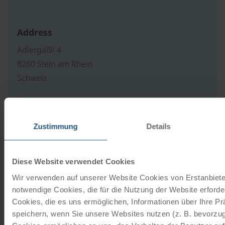
Address
Adlergäßli 4
8260 Stein am Rhein
Schweiz
Our travel catalogues
Zustimmung
Details
Cycling holidays, cruises and cycle cruises
Diese Website verwendet Cookies
ORDER NOW FREE OF CHARGE
Wir verwenden auf unserer Website Cookies von Erstanbieter
notwendige Cookies, die für die Nutzung der Website erforder
Cookies, die es uns ermöglichen, Informationen über Ihre P
Give the gift of unforgettable
speichern, wenn Sie unsere Websites nutzen (z. B. bevorzugt