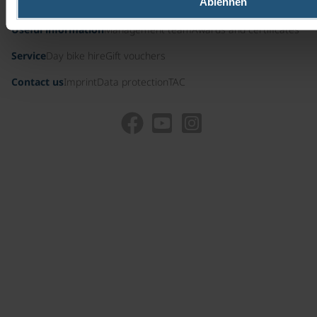
Ablehnen
Useful information
Management team
Awards and certificates
Service
Day bike hire
Gift vouchers
Contact us
Imprint
Data protection
TAC