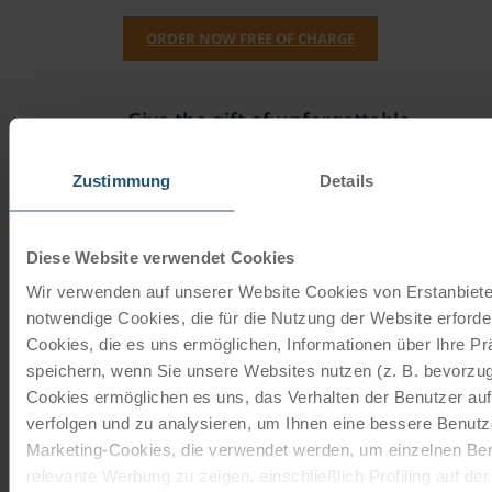
ORDER NOW FREE OF CHARGE
Give the gift of unforgettable
moments!
Zustimmung
Details
With a travel voucher you always have the
perfect gift.
Diese Website verwendet Cookies
ORDER NOW
Wir verwenden auf unserer Website Cookies von Erstanbieter
notwendige Cookies, die für die Nutzung der Website erforder
Cookies, die es uns ermöglichen, Informationen über Ihre P
Subscribe to our newsletter
speichern, wenn Sie unsere Websites nutzen (z. B. bevorzugt
Cookies ermöglichen es uns, das Verhalten der Benutzer au
TOP offers, promotions - Always up to date!
verfolgen und zu analysieren, um Ihnen eine bessere Benutze
Marketing-Cookies, die verwendet werden, um einzelnen Ben
relevante Werbung zu zeigen, einschließlich Profiling auf de
REGISTER NOW