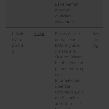
Betreiber für
internes
Analytics
verwendet.
hjActiv
Hotjar
Dieses Cookie
Bes
eView
enthält einen
tän
portId
ID-String über
dig
s
die aktuelle
Sitzung. Dieser
beinhaltet nicht
personenbezog
ene
Informationen
über die
Unterseiten, die
der Besucher
aufruft – diese