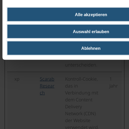
Nutzung Ihrer
Website zu
Alle akzeptieren
erstellen.
rc::c
Googl
Dieser Cookie
Sitz
Auswahl erlauben
e
wird verwendet,
ung
um zwischen
Ablehnen
Menschen und
Bots zu
unterscheiden.
xp
Scarab
Kontroll-Cookie,
1
Resear
das in
Jahr
ch
Verbindung mit
dem Content
Delivery
Network (CDN)
der Website
verwendet wird.