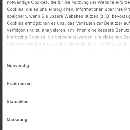
notwendige Cookies, die für die Nutzung der Website erforder
mbed
Zusammenhan
ung
Cookies, die es uns ermöglichen, Informationen über Ihre P
g mit der 3D-
speichern, wenn Sie unsere Websites nutzen (z. B. bevorzugt
Ansichtsfunktio
Cookies ermöglichen es uns, das Verhalten der Benutzer au
n auf der
verfolgen und zu analysieren, um Ihnen eine bessere Benutze
Website
Marketing-Cookies, die verwendet werden, um einzelnen Ben
verwendet.
relevante Werbung zu zeigen, einschließlich Profiling auf de
Browserverlaufs. Sie können der Verwendung von nicht not
rc::a
Googl
Dieser Cookie
Bes
zustimmen, indem Sie auf die Schaltfläche "Alle akzeptieren"
Einwilligungsauswahl
e
wird verwendet,
tän
entscheiden, nur notwendige Cookies zu verwenden, indem S
Notwendig
um zwischen
dig
klicken.
Menschen und
Impressum
Datenschutz
Bots zu
Präferenzen
unterscheiden.
Dies ist
Statistiken
vorteilhaft für
die Website, um
gültige Berichte
Marketing
über die