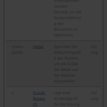
Informationen
werden
benutzt, um die
Nutzererfahrun
g des
Besuchers zu
optimieren.
hjView
Hotjar
Speichert die
Sitz
portId
Bildschirmgröß
ung
e des Nutzers,
um die Größe
der Bilder auf
der Website
einzustellen.
s
Scarab
Legt eine
Sitz
Resear
eindeutige ID
ung
ch
für die Sitzung