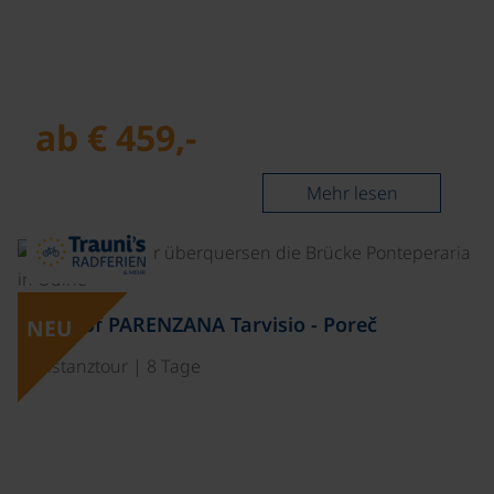
ab € 459,-
Mehr lesen
©
Best of PARENZANA Tarvisio - Poreč
NEU
Distanztour | 8 Tage