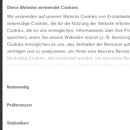
herrliche Ausblicke auf die Adria und gut befahrbare
Diese Website verwendet Cookies
Küstenstraßen.
Wir verwenden auf unserer Website Cookies von Erstanbieter
Während Ihrer
Radreise Kroatien
erleben Sie:
notwendige Cookies, die für die Nutzung der Website erforder
Cookies, die es uns ermöglichen, Informationen über Ihre P
ruhige Nebenstraßen mit Meerblick
speichern, wenn Sie unsere Websites nutzen (z. B. bevorzugt
schattige Pinienwälder
Cookies ermöglichen es uns, das Verhalten der Benutzer au
idyllische Badebuchten
verfolgen und zu analysieren, um Ihnen eine bessere Benutze
charmante Fischerdörfer
Marketing-Cookies, die verwendet werden, um einzelnen Ben
Kulinarisch überzeugt die Region mit frischem Fisch,
relevante Werbung zu zeigen, einschließlich Profiling auf de
Olivenöl und regionalem Wein. Diese Kombination aus
Browserverlaufs. Sie können der Verwendung von nicht not
Bewegung, Natur und mediterraner Küche macht
zustimmen, indem Sie auf die Schaltfläche "Alle akzeptieren"
Einwilligungsauswahl
Radreisen in der Kvarner Bucht besonders attraktiv.
entscheiden, nur notwendige Cookies zu verwenden, indem S
Notwendig
klicken.
Dalmatien & Split – Kultur trifft
Impressum
Datenschutz
Präferenzen
Küstenradweg
Süddalmatien rund um Split bietet ideale Bedingungen
Statistiken
für eine abwechslungsreiche
Radtour Kroatien
. Der