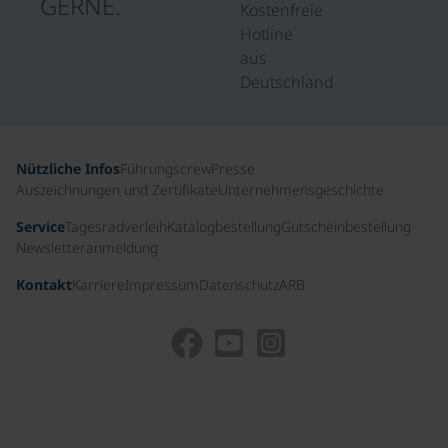
GERNE.
Kostenfreie
Hotline
aus
Deutschland
Nützliche Infos
Führungscrew
Presse
Auszeichnungen und Zertifikate
Unternehmensgeschichte
Service
Tagesradverleih
Katalogbestellung
Gutscheinbestellung
Newsletteranmeldung
Kontakt
Karriere
Impressum
Datenschutz
ARB