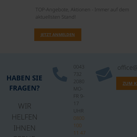
TOP-Angebote, Aktionen - Immer auf dem
aktuellsten Stand!
JETZT ANMELDEN
0043
office
732
HABEN SIE
2080
ZUM 
FRAGEN?
MO-
FR 9-
17
WIR
UHR
HELFEN
0800
100
IHNEN
11 47