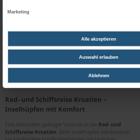
UNESCO-geschützte Diokletianpalast in Split bildet
Marketing
häufig den Ausgangspunkt für Touren auf die Inseln
Brač, Hvar oder Korčula.
Sanfte Hügel, Weinberge und spektakuläre
Alle akzeptieren
Küstenabschnitte prägen das Landschaftsbild. Die gut
beschilderten Routen entlang der Adriaküste sorgen für
sicheres und entspanntes Radeln.
Auswahl erlauben
Das mediterrane Klima ermöglicht
Radreisen Kroatien
Ablehnen
von Frühling bis Herbst bei angenehmen
Temperaturen.
Rad- und Schiffsreise Kroatien –
Inselhüpfen mit Komfort
Eine besonders gefragte Variante ist die
Rad- und
Schiffsreise Kroatien
. Beim Inselhüpfen kombinieren
Sie komfortable Schiffsüberfahrten mit täglichen