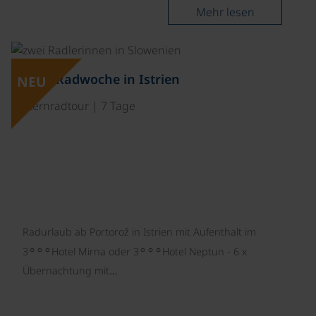
Mehr lesen
©
NEU: Radwoche in Istrien
NEU
Sternradtour | 7 Tage
Radurlaub ab Portorož in Istrien mit Aufenthalt im
☼☼☼
☼☼☼
3
Hotel Mirna oder 3
Hotel Neptun - 6 x
Übernachtung mit…