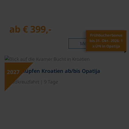
ab € 399,-
Frühbucherbonus
bis 31. Okt. 2026: 1
Mehr lesen
x ÜN in Opatija
©
Inselhüpfen Kroatien ab/bis Opatija
2027
Radkreuzfahrt | 9 Tage