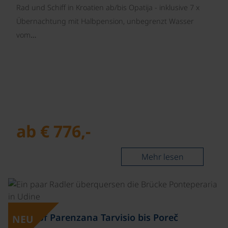
Rad und Schiff in Kroatien ab/bis Opatija - inklusive 7 x
Übernachtung mit Halbpension, unbegrenzt Wasser
vom…
ab € 776,-
Mehr lesen
©
Best of Parenzana Tarvisio bis Poreč
NEU