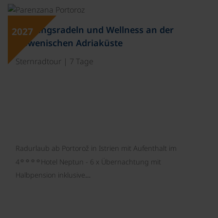
Frühlingsradeln und Wellness an der
2027
slowenischen Adriaküste
Sternradtour | 7 Tage
Radurlaub ab Portorož in Istrien mit Aufenthalt im
☼☼☼☼
4
Hotel Neptun - 6 x Übernachtung mit
Halbpension inklusive…