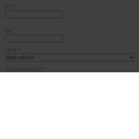
PLZ
*
Ort
Land
*
Datenschutz
*
Ich bin mit der Verarbeitung meiner Daten laut
Datenschutzerklärung einverstanden.
DATENSCHUTZERKLÄRUNG
Nächster Schritt
Unsere Reisekataloge