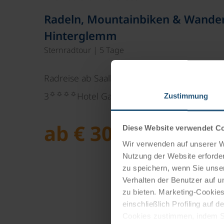
Radeln, Mountainbiken & Wander
Hinterglemm
Sternradtour | 5 Tage
Radreise ab Saalbach-Hinterglemm in den S
☼☼☼☼
3
Hotel Gamshag aus - 4 x Übernacht
Zustimmung
ab € 308,-
Diese Website verwendet C
Wir verwenden auf unserer We
Nutzung der Website erforder
zu speichern, wenn Sie unser
Verhalten der Benutzer auf u
zu bieten. Marketing-Cookies
einschließlich Profiling auf
Cookies zustimmen, indem Sie