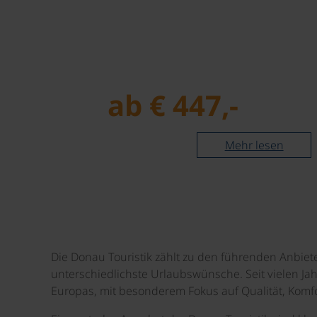
Nutzung hoteleigener…
ab € 447,-
esen
Mehr lesen
Die Donau Touristik zählt zu den führenden Anbiet
unterschiedlichste Urlaubswünsche. Seit vielen Ja
Europas, mit besonderem Fokus auf Qualität, Komfo