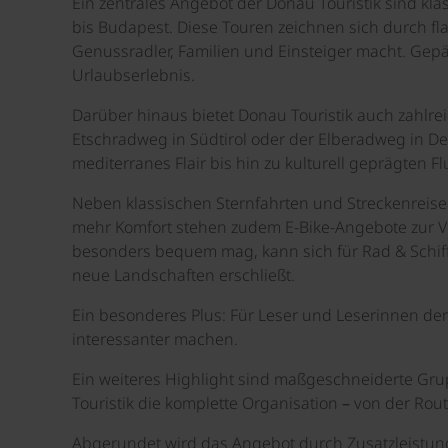
Ein zentrales Angebot der Donau Touristik sind kl
bis Budapest. Diese Touren zeichnen sich durch fl
Genussradler, Familien und Einsteiger macht. Gepäc
Urlaubserlebnis.
Darüber hinaus bietet Donau Touristik auch zahlre
Etschradweg in Südtirol oder der Elberadweg in D
mediterranes Flair bis hin zu kulturell geprägten F
Neben klassischen Sternfahrten und Streckenreisen
mehr Komfort stehen zudem E-Bike-Angebote zur Ve
besonders bequem mag, kann sich für Rad & Schiff
neue Landschaften erschließt.
Ein besonderes Plus: Für Leser und Leserinnen der
interessanter machen.
Ein weiteres Highlight sind maßgeschneiderte Gr
Touristik die komplette Organisation – von der R
Abgerundet wird das Angebot durch Zusatzleistung