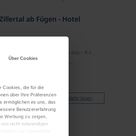
illertal ab Fügen - Hotel
☼☼☼☼
l vom 4
Hotel Elisabeth aus - 4 x
Über Cookies
nsion, Nutzung hoteleigener…
 Cookies, die für die
onen über Ihre Präferenzen
Mehr lesen
es ermöglichen es uns, das
 bessere Benutzererfahrung
nte Werbung zu zeigen,
g von nicht notwendigen
scheiden, nur notwendige