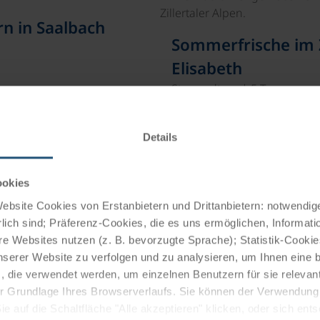
n in Saalbach
Sommerfrische im Z
Elisabeth
Sternradtour | 5 Tage
alzburger Alpen vom
Radreise ab Fügen in Tiro
ung mit…
Details
Übernachtung mit Halbpe
ab € 447,-
ookies
bsite Cookies von Erstanbietern und Drittanbietern: notwendige
lich sind; Präferenz-Cookies, die es uns ermöglichen, Informati
Mehr lesen
e Websites nutzen (z. B. bevorzugte Sprache); Statistik-Cooki
nserer Website zu verfolgen und zu analysieren, um Ihnen eine
, die verwendet werden, um einzelnen Benutzern für sie releva
 der Grundlage Ihres Browserverlaufs. Sie können der Verwendun
 auf die Schaltfläche "Alle akzeptieren" klicken, oder sich ent