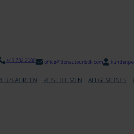
+43 732 2080
office@donautouristik.com
Kundenpor
REUZFAHRTEN
REISETHEMEN
ALLGEMEINES