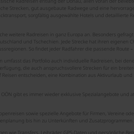
assische Radreisen entlang der Donau, allen voran der beli
ache Strecken, gut ausgebaute Radwege und eine hervorragend
ktransport, sorgfältig ausgewählte Hotels und detaillierte R
iche weitere Radreisen in ganz Europa an. Besonders gefragt
eutschland und Tschechien. Jede Strecke hat ihren eigenen C
lussregionen. So findet jeder Radfahrer die passende Route –
 umfasst das Portfolio auch individuelle Radreisen, bei den
rfügung, die auch anspruchsvollere Strecken für ein breit
 Reisen entscheiden, eine Kombination aus Aktivurlaub und 
 OÖN gibt es immer wieder exklusive Spezialangebote und att
uppenreisen sowie spezielle Angebote für Firmen, Vereine 
outenplanung bis hin zu Unterkünften und Zusatzprogrammen.
en wie Transfers, Leihräder, GPS-Daten und persönliche Bet