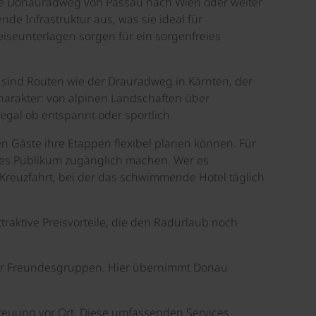
ebte Donauradweg von Passau nach Wien oder weiter
e Infrastruktur aus, was sie ideal für
eiseunterlagen sorgen für ein sorgenfreies
 sind Routen wie der Drauradweg in Kärnten, der
harakter: von alpinen Landschaften über
 egal ob entspannt oder sportlich.
en Gäste ihre Etappen flexibel planen können. Für
eres Publikum zugänglich machen. Wer es
Kreuzfahrt, bei der das schwimmende Hotel täglich
raktive Preisvorteile, die den Radurlaub noch
oder Freundesgruppen. Hier übernimmt Donau
reuung vor Ort. Diese umfassenden Services