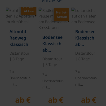
entdecken
Herbst-
©
©
Aktion
Herbst-
Aktion
Altmühl-
Bodensee
e-
Bodensee
Radweg
Klassisch
Klassisch
klassisch
ab
ab
Bregenz
Distanztour
Distanztour
Bregenz
Kategorie
| 8 Tage
Distanztour
| 8 Tage
Kategorie
B
| 8 Tage
A
7 x
7 x
7 x
Übernachtung
Übernachtung
Übernachtung
mit
mit
mit
Frühstücksbuffet,
Frühstücksbuffet,
et,
Frühstücksbuffet,
ab €
ab €
ab €
Gepäcktransport
Gepäcktransport
rt
Gepäcktransport
von
ab/bis