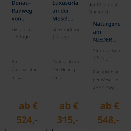
Donau-
Luxusurlaub
Radweg
an der
von
Mosel:
Naturgenuss
Passau
Weinidylle
n
Distanztour
Sternradtour
am
nach
in
| 6 Tage
| 4 Tage
NIEDERRHEIN
Wien
Nenning
ab Wesel
Sternradtour
| 6 Tage
preis
5 x
Radurlaub ab
Übernachtung
Perl-Nennig
Radurlaub an
mit
am
der Wesel im
Frühstücksbuffet,
Moselradweg
☼☼☼☼
4
Waldhotel
Gepäcktransport
vom
Tannenhäuschen,
or
☼☼☼☼☼
von Passau
5
Superior-
ab €
ab €
ab €
5 x
bis Wien,
VICTOR's
Übernachtung
524,-
315,-
548,-
Donau
Residenz-
mit
Touristik
Hotel Schloss
Halbpension,