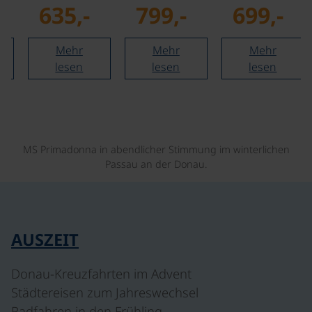
ab/bis
635,-
799,-
699,-
Rothenburg
Bregenz,
Bregenz,
ob der
Bodensee-
Bodensee-
Tauber bis
Mehr
Mehr
Erlebnispaket
Mehr
Erlebnispaket
lesen
lesen
lesen
Regensburg,
und Fähre
und Fähre
Eintritt und…
Wallhausen…
Wallhausen…
©
MS Primadonna in abendlicher Stimmung im winterlichen
Passau an der Donau.
AUSZEIT
Donau-Kreuzfahrten im Advent
Städtereisen zum Jahreswechsel
Radfahren in den Frühling