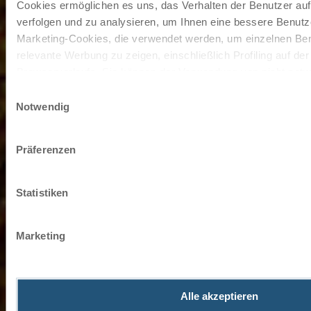
Cookies ermöglichen es uns, das Verhalten der Benutzer au
verfolgen und zu analysieren, um Ihnen eine bessere Benutze
Marketing-Cookies, die verwendet werden, um einzelnen Ben
relevante Werbung zu zeigen, einschließlich Profiling auf de
Browserverlaufs. Sie können der Verwendung von nicht not
zustimmen, indem Sie auf die Schaltfläche "Alle akzeptieren"
Einwilligungsauswahl
entscheiden, nur notwendige Cookies zu verwenden, indem S
Notwendig
klicken.
Impressum
Datenschutz
Präferenzen
Statistiken
Marketing
Alle akzeptieren