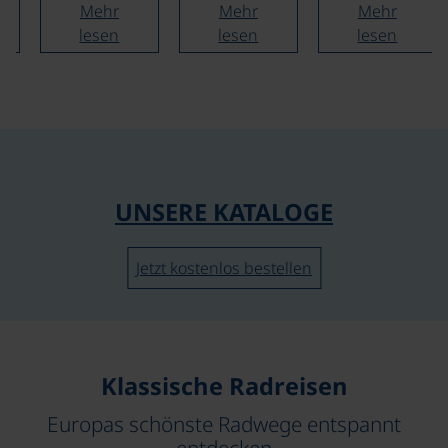
Geschenke
Berg aus, 3
Mehr
Mehr
Mehr
Willkommensgeträn
nach Wahl,…
x…
lesen
lesen
lesen
…
et,
UNSERE KATALOGE
Jetzt kostenlos bestellen
Klassische Radreisen
Europas schönste Radwege entspannt