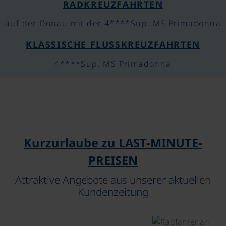
RADKREUZFAHRTEN
auf der Donau mit der 4****Sup. MS Primadonna
©
und in Kroatien
KLASSISCHE FLUSSKREUZFAHRTEN
4****Sup. MS Primadonna
©
Kurzurlaube zu LAST-MINUTE-
PREISEN
Attraktive Angebote aus unserer aktuellen
Kurztour
Kundenzeitung
©
©