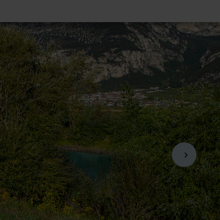
©
©
©