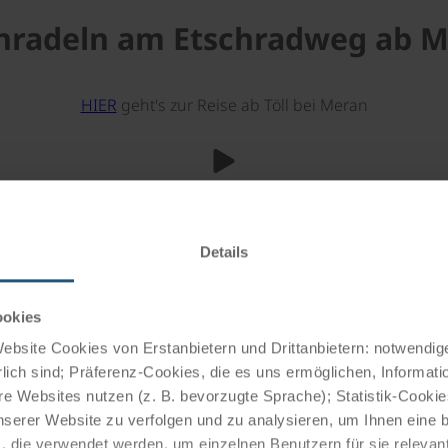
nradeln am Etschradweg ab 
HIER
geht's zur Reise ab Töll bei Meran
Details
ookies
bsite Cookies von Erstanbietern und Drittanbietern: notwendige
lich sind; Präferenz-Cookies, die es uns ermöglichen, Informati
e Websites nutzen (z. B. bevorzugte Sprache); Statistik-Cooki
nserer Website zu verfolgen und zu analysieren, um Ihnen eine
, die verwendet werden, um einzelnen Benutzern für sie releva