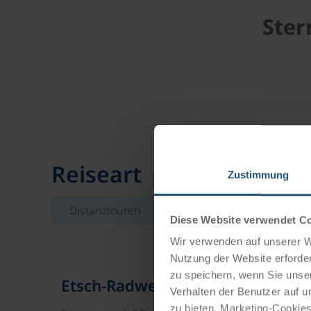
Ster
Reiseart
Zustimmung
Distanztouren
Sternradtouren
Diese Website verwendet C
Wir verwenden auf unserer We
Nutzung der Website erforder
zu speichern, wenn Sie unser
Etsch-Radweg Meran - Verona
Verhalten der Benutzer auf u
zu bieten. Marketing-Cookies