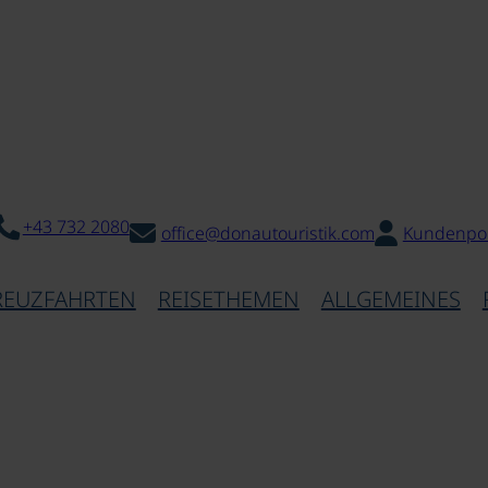
+43 732 2080
office@donautouristik.com
Kundenpor
REUZFAHRTEN
REISETHEMEN
ALLGEMEINES