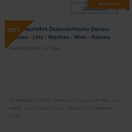
pro Person
Mehr lesen
©
Radkreuzfahrt Österreichische Donau:
2027
Passau - Linz - Wachau - Wien - Passau
Radkreuzfahrt | 6 Tage
Radkreuzfahrt auf der Donau ab Passau nach Wien und
wieder zurück nach Passau - inklusive 5 x Vollpension
und…