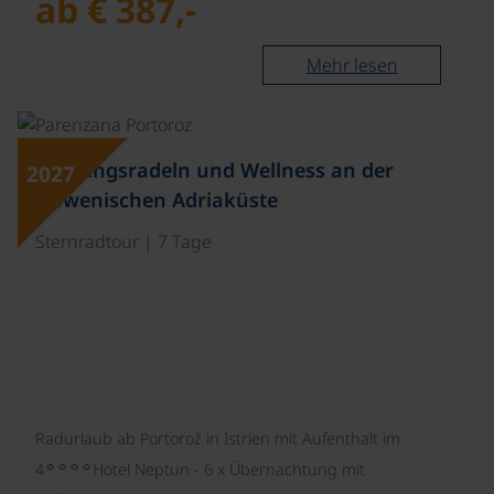
ab € 387,-
Mehr lesen
Frühlingsradeln und Wellness an der
2027
slowenischen Adriaküste
Sternradtour | 7 Tage
Radurlaub ab Portorož in Istrien mit Aufenthalt im
☼☼☼☼
4
Hotel Neptun - 6 x Übernachtung mit