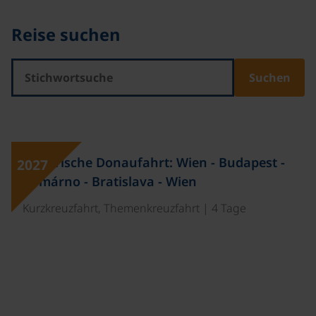
Reise suchen
©
Historische Donaufahrt: Wien - Budapest -
2027
Komárno - Bratislava - Wien
Kurzkreuzfahrt, Themenkreuzfahrt | 4 Tage