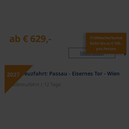
ab € 629,-
Frühbucherbonus
Bahn bis zu € 180,-
pro Person
Mehr lesen
©
Radkreuzfahrt: Passau - Eisernes Tor - Wien
2027
Radkreuzfahrt | 12 Tage