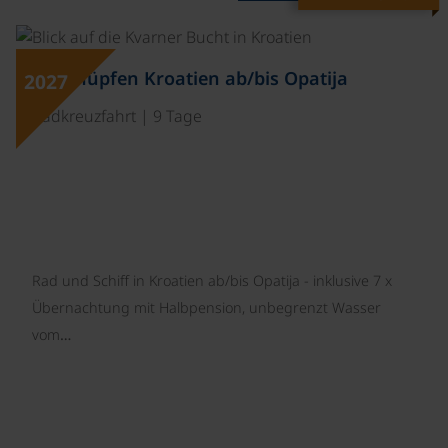
©
Inselhüpfen Kroatien ab/bis Opatija
2027
Radkreuzfahrt | 9 Tage
Rad und Schiff in Kroatien ab/bis Opatija - inklusive 7 x
Übernachtung mit Halbpension, unbegrenzt Wasser
vom…