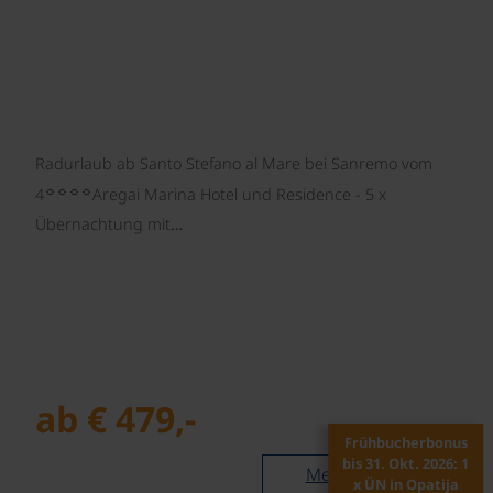
Radurlaub ab Santo Stefano al Mare bei Sanremo vom
☼☼☼☼
4
Aregai Marina Hotel und Residence - 5 x
Übernachtung mit…
ab € 479,-
Frühbucherbonus
bis 31. Okt. 2026: 1
Mehr lesen
x ÜN in Opatija