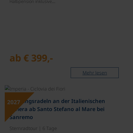
Halbpension inklusive…
ab € 399,-
Mehr lesen
©
Frühlingsradeln an der Italienischen
2027
Riviera ab Santo Stefano al Mare bei
Sanremo
Sternradtour | 6 Tage