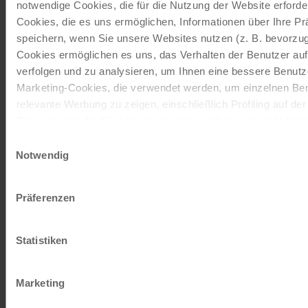
notwendige Cookies, die für die Nutzung der Website erforder
Cookies, die es uns ermöglichen, Informationen über Ihre P
speichern, wenn Sie unsere Websites nutzen (z. B. bevorzugt
Radreise ab Eichstätt am Altmühlradweg vom
Cookies ermöglichen es uns, das Verhalten der Benutzer au
☼☼☼☼
4
Hotel Das Altmühltal aus - 6 x Übernachtung mit
verfolgen und zu analysieren, um Ihnen eine bessere Benutze
Frühstücksbuffet,…
Marketing-Cookies, die verwendet werden, um einzelnen Ben
relevante Werbung zu zeigen, einschließlich Profiling auf de
Browserverlaufs. Sie können der Verwendung von nicht not
zustimmen, indem Sie auf die Schaltfläche "Alle akzeptieren"
Einwilligungsauswahl
entscheiden, nur notwendige Cookies zu verwenden, indem S
Notwendig
klicken.
Impressum
Datenschutz
Präferenzen
ab € 346,-
Statistiken
Mehr lesen
Marketing
©