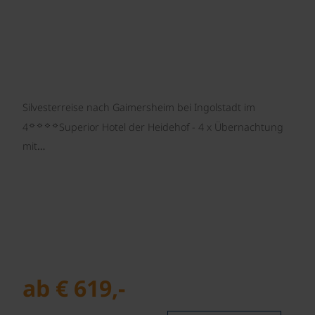
Silvesterreise nach Gaimersheim bei Ingolstadt im
☼☼☼☼
4
Superior Hotel der Heidehof - 4 x Übernachtung
mit…
ab € 619,-