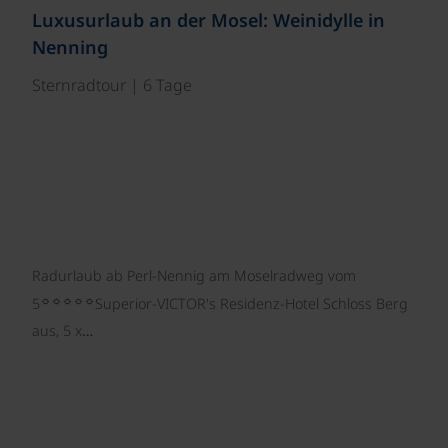
Luxusurlaub an der Mosel: Weinidylle in
Nenning
Sternradtour | 6 Tage
Radurlaub ab Perl-Nennig am Moselradweg vom
☼☼☼☼☼
5
Superior-VICTOR's Residenz-Hotel Schloss Berg
aus, 5 x…