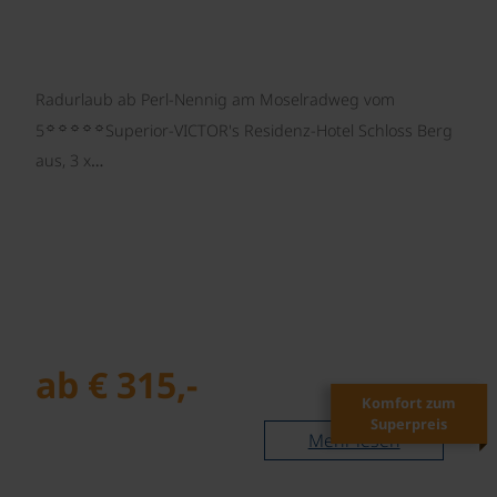
Radurlaub ab Perl-Nennig am Moselradweg vom
☼☼☼☼☼
5
Superior-VICTOR's Residenz-Hotel Schloss Berg
aus, 3 x…
ab € 315,-
Komfort zum
Superpreis
Mehr lesen