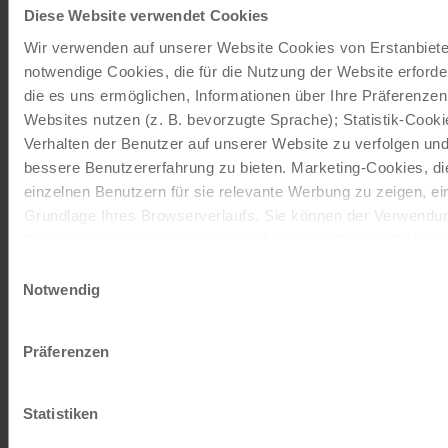
Diese Website verwendet Cookies
in Kärnten
Wir verwenden auf unserer Website Cookies von Erstanbieter
notwendige Cookies, die für die Nutzung der Website erforde
die es uns ermöglichen, Informationen über Ihre Präferenze
Websites nutzen (z. B. bevorzugte Sprache); Statistik-Cook
Der Mölltalradweg in Kärnten
Verhalten der Benutzer auf unserer Website zu verfolgen und
ist ein
lohnenswerter
bessere Benutzererfahrung zu bieten. Marketing-Cookies, d
Abstecher
vom Alpe Adria-
einzelnen Benutzern für sie relevante Werbung zu zeigen, eins
Radweg aufgrund seiner
Grundlage Ihres Browserverlaufs. Sie können der Verwendun
reizvollen Landschaft
und
Cookies zustimmen, indem Sie auf die Schaltfläche "Alle akze
abwechslungsreichen
entscheiden, nur notwendige Cookies zu verwenden, indem Si
Einwilligungsauswahl
Streckenführung.
Die Route
Notwendig
Impressum
Datenschutz
verläuft entlang des schönen
Mölltals und bietet eine
Präferenzen
vielfältige Kulisse mit grünen
Wäldern, idyllischen Dörfern
und
imposanten Gipfeln der
Statistiken
Hohen Tauern.
Dank der