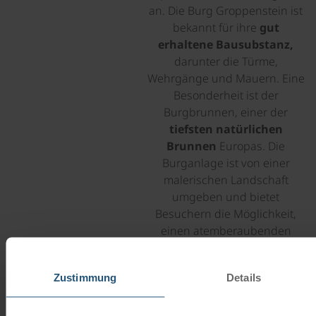
an. Die Burg Groppenstein ist
bekannt für ihre
gut
erhaltene Bausubstanz,
darunter die Türme,
Wehrgänge und Mauern. Eine
Besonderheit ist der
Burgbrunnen, einer der
tiefsten natürlichen
Brunnen
Europas. Die
Burganlage ist von einer
malerischen Landschaft
umgeben und bietet
Besuchern die Möglichkeit,
einen atemberaubenden
Ausblick auf die umliegende
Natur zu genießen.
Zustimmung
Details
©
MÖLLTAL-RADWEG