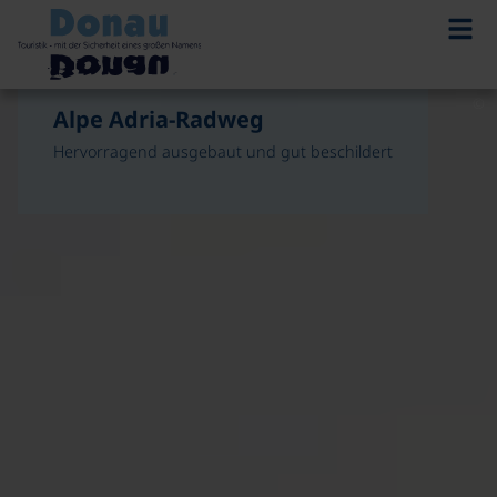
©
©
Alpe Adria-Radweg
Alpe Adria-Radweg
Von Kärnten an die Adria
Hervorragend ausgebaut und gut beschildert