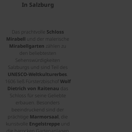
In Salzburg
Das prachtvolle
Schloss
Mirabell
und der malerische
Mirabellgarten
zählen zu
den beliebtesten
Sehenswürdigkeiten
Salzburgs und sind Teil des
UNESCO-Weltkulturerbes
.
1606 ließ Fürsterzbischof
Wolf
Dietrich von Raitenau
das
Schloss für seine Geliebte
erbauen. Besonders
beeindruckend sind der
prächtige
Marmorsaal
, die
kunstvolle
Engelstreppe
und
die barocken Gartenanlagen