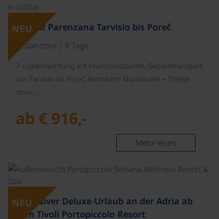
Best of Parenzana Tarvisio bis Poreč
NEU
Distanztour | 8 Tage
7 x Übernachtung mit Frühstücksbuffet, Gepäcktransport
von Tarvisio bis Poreč, Bahnfahrt Monfalcone – Trieste
ohne…
ab € 916,-
Mehr lesen
Exklusiver Deluxe-Urlaub an der Adria ab
NEU
dem Tivoli Portopiccolo Resort