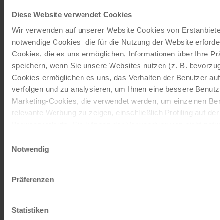
Stornoschutz / Haftungsübernahme
Diese Website verwendet Cookies
Wir verwenden auf unserer Website Cookies von Erstanbieter
notwendige Cookies, die für die Nutzung der Website erforder
Cookies, die es uns ermöglichen, Informationen über Ihre P
Tagesradverleih
speichern, wenn Sie unsere Websites nutzen (z. B. bevorzugt
Cookies ermöglichen es uns, das Verhalten der Benutzer au
verfolgen und zu analysieren, um Ihnen eine bessere Benutze
Marketing-Cookies, die verwendet werden, um einzelnen Ben
relevante Werbung zu zeigen, einschließlich Profiling auf de
Browserverlaufs. Sie können der Verwendung von nicht not
Transport- und Leistungspauschale
zustimmen, indem Sie auf die Schaltfläche "Alle akzeptieren"
Einwilligungsauswahl
entscheiden, nur notwendige Cookies zu verwenden, indem S
Notwendig
klicken.
Impressum
Datenschutz
Präferenzen
Zusatznächte
Statistiken