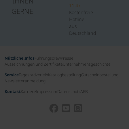
IHNEN
11 47
GERNE.
Kostenfreie
Hotline
aus
Deutschland
Nützliche Infos
Führungscrew
Presse
Auszeichnungen und Zertifikate
Unternehmensgeschichte
Service
Tagesradverleih
Katalogbestellung
Gutscheinbestellung
Newsletteranmeldung
Kontakt
Karriere
Impressum
Datenschutz
ARB