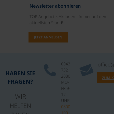
Newsletter abonnieren
TOP-Angebote, Aktionen - Immer auf dem
aktuellsten Stand!
JETZT ANMELDEN
0043
office
732
HABEN SIE
2080
ZUM 
FRAGEN?
MO-
FR 9-
17
WIR
UHR
HELFEN
0800
100