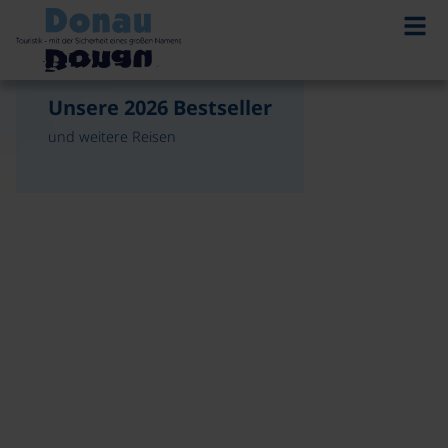
©
©
Kundenlieblinge 2026
Unsere 2026 Bestseller
Jetzt die meist gebuchten Radreisen der Donau
und weitere Reisen
Touristik entdecken!