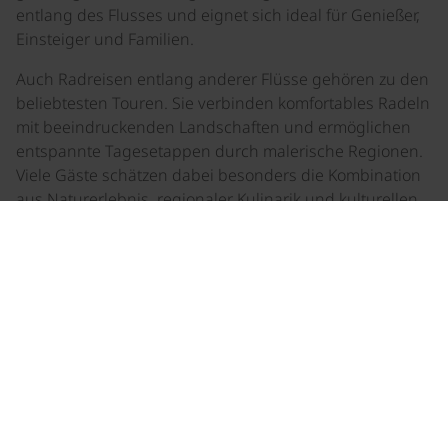
entlang des Flusses und eignet sich ideal für Genießer,
Einsteiger und Familien.
Auch Radreisen entlang anderer Flüsse gehören zu den
beliebtesten Touren. Sie verbinden komfortables Radeln
mit beeindruckenden Landschaften und ermöglichen
entspannte Tagesetappen durch malerische Regionen.
Viele Gäste schätzen dabei besonders die Kombination
aus Naturerlebnis, regionaler Kulinarik und kulturellen
Sehenswürdigkeiten entlang der Strecke.
Beliebte Radregionen in Europa
Neben klassischen Flussradwegen zählen auch
Radreisen in beliebten Ferienregionen zu den Kunden-
Favoriten. Der
Etschradweg
in Südtirol
etwa begeistert
mit alpiner Bergkulisse, mediterranem Flair und einer
besonders angenehmen Streckenführung bis zum
Gardasee.