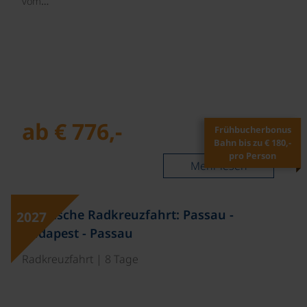
vom…
ab € 776,-
Frühbucherbonus
Bahn bis zu € 180,-
pro Person
Mehr lesen
Klassische Radkreuzfahrt: Passau -
2027
Budapest - Passau
Radkreuzfahrt | 8 Tage