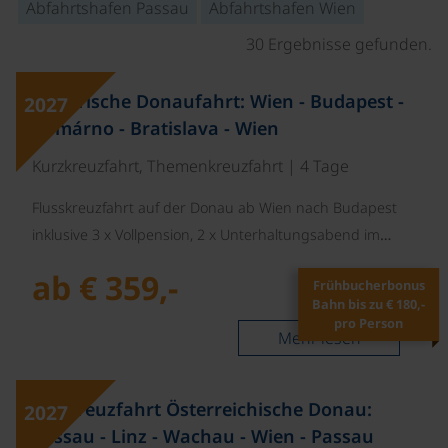
Abfahrtshafen Passau
Abfahrtshafen Wien
30 Ergebnisse gefunden.
©
Historische Donaufahrt: Wien - Budapest -
2027
Komárno - Bratislava - Wien
Kurzkreuzfahrt, Themenkreuzfahrt | 4 Tage
Flusskreuzfahrt auf der Donau ab Wien nach Budapest
inklusive 3 x Vollpension, 2 x Unterhaltungsabend im…
ab € 359,-
Frühbucherbonus
Bahn bis zu € 180,-
pro Person
Mehr lesen
©
Radkreuzfahrt Österreichische Donau:
2027
Passau - Linz - Wachau - Wien - Passau