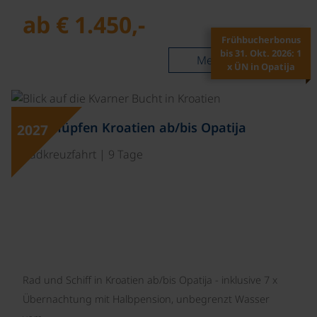
ab € 1.450,-
Frühbucherbonus
bis 31. Okt. 2026: 1
Mehr lesen
x ÜN in Opatija
©
Inselhüpfen Kroatien ab/bis Opatija
2027
Radkreuzfahrt | 9 Tage
Rad und Schiff in Kroatien ab/bis Opatija - inklusive 7 x
Übernachtung mit Halbpension, unbegrenzt Wasser