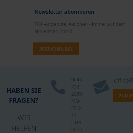
Newsletter abonnieren
TOP-Angebote, Aktionen - Immer auf dem
aktuellsten Stand!
JETZT ANMELDEN
0043
office
732
HABEN SIE
2080
ZUM 
FRAGEN?
MO-
FR 9-
17
WIR
UHR
HELFEN
0800