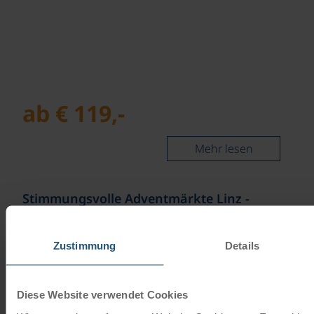
ab € 119,-
Mehr lesen
©
Stimmungsvolle Adventmärkte Linz -
Bratislava - Budapest - Wien
Advent- und Silvesterreise | 4 Tage
Zustimmung
Details
Diese Website verwendet Cookies