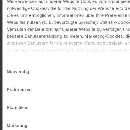
Wir verwenden auf unserer Website Cookies von Erstanbieter
notwendige Cookies, die für die Nutzung der Website erforde
die es uns ermöglichen, Informationen über Ihre Präferenze
Websites nutzen (z. B. bevorzugte Sprache); Statistik-Cook
Adventkreuzfahrt ab Linz inklusive 3 x Vollpension,
Verhalten der Benutzer auf unserer Website zu verfolgen und
festliche Weihnachtsmärkte und vieles mehr auf der
bessere Benutzererfahrung zu bieten. Marketing-Cookies, d
4****Sup. MS…
einzelnen Benutzern für sie relevante Werbung zu zeigen, eins
Grundlage Ihres Browserverlaufs. Sie können der Verwendun
Cookies zustimmen, indem Sie auf die Schaltfläche "Alle akze
entscheiden, nur notwendige Cookies zu verwenden, indem Si
Einwilligungsauswahl
Notwendig
Impressum
Datenschutz
Präferenzen
ab € 309,-
Statistiken
Mehr lesen
Marketing