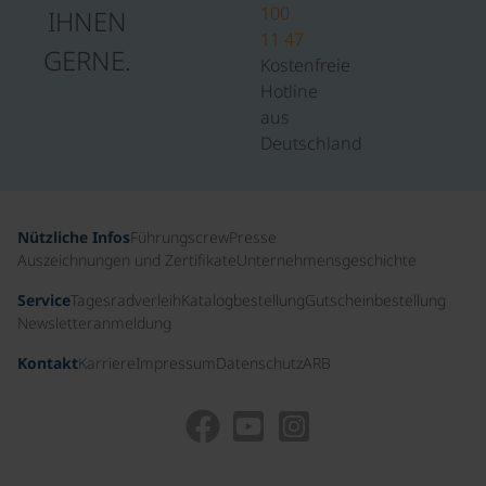
100
IHNEN
11 47
GERNE.
Kostenfreie
Hotline
aus
Deutschland
Nützliche Infos
Führungscrew
Presse
Auszeichnungen und Zertifikate
Unternehmensgeschichte
Service
Tagesradverleih
Katalogbestellung
Gutscheinbestellung
Newsletteranmeldung
Kontakt
Karriere
Impressum
Datenschutz
ARB