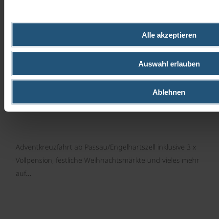
©
Stimmungsvolle Adventmärkte:
Passau/Engelhartszell - Bratislava -
Budapest - Wien
Alle akzeptieren
Advent- und Silvesterreise | 4 Tage
Auswahl erlauben
Ablehnen
Adventkreuzfahrt ab Passau/Engelhartszell inklusive 3 x
Vollpension, festliche Weihnachtsmärkte und vieles mehr
auf…