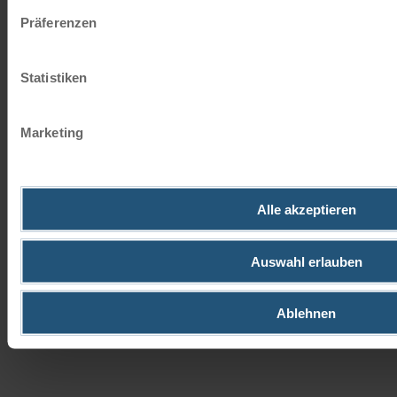
Einzigartige Brandenburger Seenwelt
Präferenzen
Sternradtour | 6 Tage
Statistiken
Marketing
Radreise ab Potsdam in Brandenburg vom
Alle akzeptieren
☼☼☼☼
4
Seminaris Seehotel aus - 5 x Übernachtung mit
Frühstücksbuffet,…
Auswahl erlauben
Ablehnen