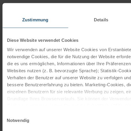
Fahrradreise ab Potsdam in Brandenburg vom
Zustimmung
Details
☼☼☼☼
4
See- und Kongresshotel aus – 7 x Übernachtung
mit Frühstücksbuffet,…
Diese Website verwendet Cookies
Wir verwenden auf unserer Website Cookies von Erstanbieter
notwendige Cookies, die für die Nutzung der Website erforde
die es uns ermöglichen, Informationen über Ihre Präferenze
Websites nutzen (z. B. bevorzugte Sprache); Statistik-Cook
Verhalten der Benutzer auf unserer Website zu verfolgen und
bessere Benutzererfahrung zu bieten. Marketing-Cookies, d
ab € 575,-
einzelnen Benutzern für sie relevante Werbung zu zeigen, eins
Grundlage Ihres Browserverlaufs. Sie können der Verwendun
Cookies zustimmen, indem Sie auf die Schaltfläche "Alle akze
Mehr lesen
entscheiden, nur notwendige Cookies zu verwenden, indem Si
Einwilligungsauswahl
Notwendig
Impressum
Datenschutz