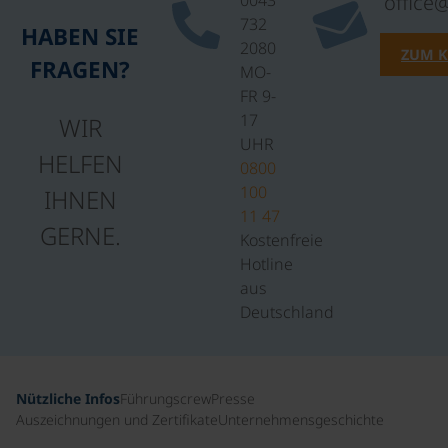
0043
office
732
HABEN SIE
2080
ZUM 
FRAGEN?
MO-
FR 9-
17
WIR
UHR
HELFEN
0800
100
IHNEN
11 47
GERNE.
Kostenfreie
Hotline
aus
Deutschland
Nützliche Infos
Führungscrew
Presse
Auszeichnungen und Zertifikate
Unternehmensgeschichte