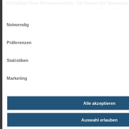
Grundlage Ihres Browserverlaufs. Sie können der Verwendun
Cookies zustimmen, indem Sie auf die Schaltfläche "Alle akze
JETZT KOSTENFREI BESTELLEN
entscheiden, nur notwendige Cookies zu verwenden, indem Si
Einwilligungsauswahl
Notwendig
Impressum
Datenschutz
Schenken Sie unvergessliche
Präferenzen
Momente!
Mit einem Reisegutschein haben Sie
Statistiken
immer das passende Geschenk.
Marketing
JETZT BESTELLEN
Newsletter abonnieren
Alle akzeptieren
TOP-Angebote, Aktionen - Immer auf dem
aktuellsten Stand!
Auswahl erlauben