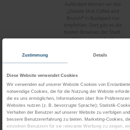
Außerdem können wir das
„Double Shot Coffee and
Brunch“ in Budapest nur
empfehlen. Dort gibt es die
besten Brownies der Stadt.
Wer es gerne etwas
touristischer mag, der sollte
das New York Café aufsuchen.
Zustimmung
Details
Das prunkvolle Kaffeehaus
gehört zwar zu den schönsten
der Welt, ist jedoch sehr
Diese Website verwendet Cookies
überteuert (eine Tasse Kaffee
Wir verwenden auf unserer Website Cookies von Erstanbieter
€ 9,- !! ).
notwendige Cookies, die für die Nutzung der Website erforde
die es uns ermöglichen, Informationen über Ihre Präferenze
Websites nutzen (z. B. bevorzugte Sprache); Statistik-Cook
Unsere Reisekataloge
Verhalten der Benutzer auf unserer Website zu verfolgen und
bessere Benutzererfahrung zu bieten. Marketing-Cookies, d
Radreisen, Kreuzfahrten und
einzelnen Benutzern für sie relevante Werbung zu zeigen, eins
Radkreuzfahrten