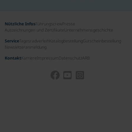
Nützliche Infos
Führungscrew
Presse
Auszeichnungen und Zertifikate
Unternehmensgeschichte
Service
Tagesradverleih
Katalogbestellung
Gutscheinbestellung
Newsletteranmeldung
Kontakt
Karriere
Impressum
Datenschutz
ARB