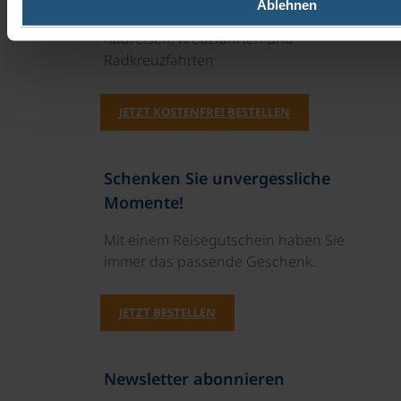
Unsere Reisekataloge
Ablehnen
Radreisen, Kreuzfahrten und
Radkreuzfahrten
JETZT KOSTENFREI BESTELLEN
Schenken Sie unvergessliche
Momente!
Mit einem Reisegutschein haben Sie
immer das passende Geschenk.
JETZT BESTELLEN
Newsletter abonnieren