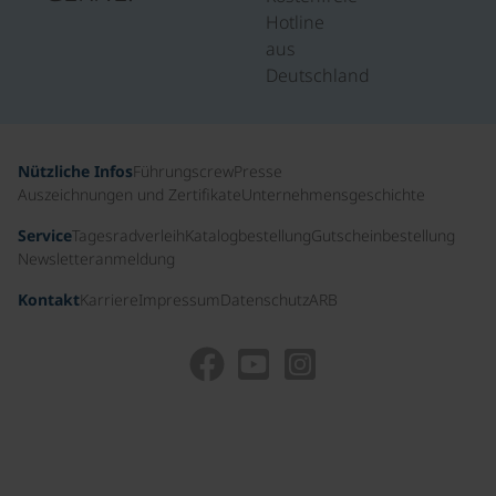
Hotline
aus
Deutschland
Nützliche Infos
Führungscrew
Presse
Auszeichnungen und Zertifikate
Unternehmensgeschichte
Service
Tagesradverleih
Katalogbestellung
Gutscheinbestellung
Newsletteranmeldung
Kontakt
Karriere
Impressum
Datenschutz
ARB