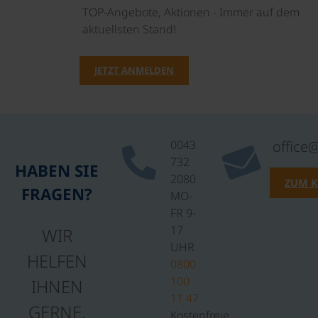
TOP-Angebote, Aktionen - Immer auf dem
aktuellsten Stand!
JETZT ANMELDEN
0043
office
732
HABEN SIE
2080
ZUM 
FRAGEN?
MO-
FR 9-
17
WIR
UHR
HELFEN
0800
100
IHNEN
11 47
GERNE.
Kostenfreie