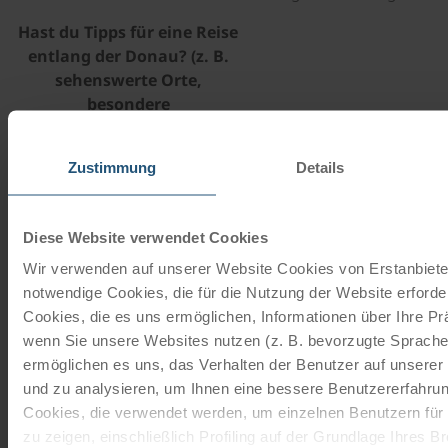
Hast du Tipps für eine Reise
entlang der Donau? (z. B.
sehenswerte Orte,
besondere
Einkehrmöglichkeiten, ...)
Ich empfehle immer die
Zustimmung
Details
längeren Reisen, wie
beispielsweise die Kreuzfahrt
Diese Website verwendet Cookies
bis zum Eisernen Tor.
Innerhalb von zwei Wochen
Wir verwenden auf unserer Website Cookies von Erstanbieter
durch viele verschiedene
notwendige Cookies, die für die Nutzung der Website erforder
Landschaften, Städte und
Cookies, die es uns ermöglichen, Informationen über Ihre Pr
Länder zu reisen, so viele
wenn Sie unsere Websites nutzen (z. B. bevorzugte Sprache)
unterschiedliche Kulturen,
ermöglichen es uns, das Verhalten der Benutzer auf unserer
Architekturen und Bräuche
und zu analysieren, um Ihnen eine bessere Benutzererfahrun
kennenzulernen – das ist
Cookies, die verwendet werden, um einzelnen Benutzern für
wirklich unglaublich.
zu zeigen, einschließlich Profiling auf der Grundlage Ihres B