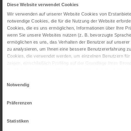
Tulln. Beide Orte haben ihren
Diese Website verwendet Cookies
ganz eigenen Charme und
lohnen sich definitiv, wenn
Wir verwenden auf unserer Website Cookies von Erstanbieter
man entlang der Donau
notwendige Cookies, die für die Nutzung der Website erforder
unterwegs ist.
Cookies, die es uns ermöglichen, Informationen über Ihre Pr
wenn Sie unsere Websites nutzen (z. B. bevorzugte Sprache)
Wie verbringst du deine
ermöglichen es uns, das Verhalten der Benutzer auf unserer
Freizeit? Welchen
zu analysieren, um Ihnen eine bessere Benutzererfahrung zu
Hobbys/Aktivitäten gehst
Cookies, die verwendet werden, um einzelnen Benutzern für
du nach?
zeigen, einschließlich Profiling auf der Grundlage Ihres Bro
der Verwendung von nicht notwendigen Cookies zustimmen, 
In meiner Freizeit an Bord
Schaltfläche "Alle akzeptieren" klicken, oder sich entscheid
Einwilligungsauswahl
entspanne ich mich gerne,
zu verwenden, indem Sie auf " Ablehnen" klicken.
Notwendig
schaue Filme, lese oder
unterhalte mich mit meinen
Impressum
Datenschutz
Kolleginnen und Kollegen.
Präferenzen
Gelegentlich nutze ich auch
die Gelegenheit, um zu
Statistiken
trainieren oder einen
Spaziergang in der Stadt zu