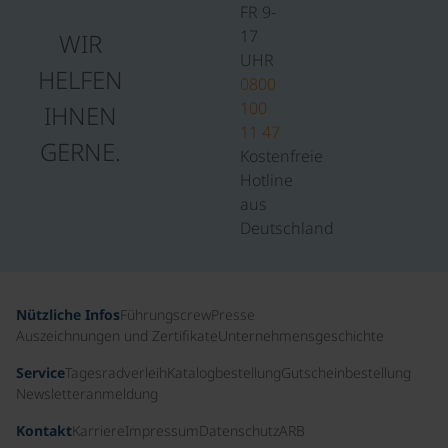
FR 9-
17
WIR
UHR
HELFEN
0800
100
IHNEN
11 47
GERNE.
Kostenfreie
Hotline
aus
Deutschland
Nützliche Infos
Führungscrew
Presse
Auszeichnungen und Zertifikate
Unternehmensgeschichte
Service
Tagesradverleih
Katalogbestellung
Gutscheinbestellung
Newsletteranmeldung
Kontakt
Karriere
Impressum
Datenschutz
ARB