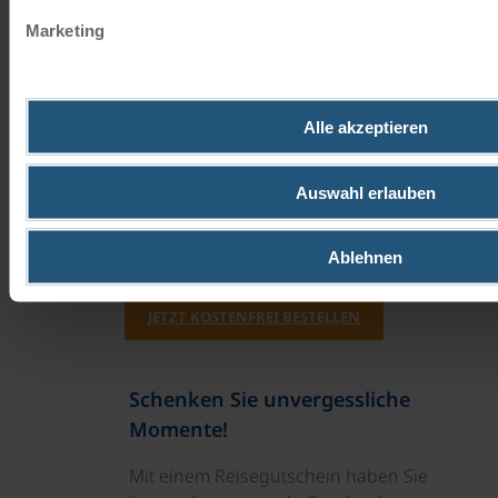
machen, in der wir gerade
Marketing
anlegen. Das hilft mir, neue
Energie zu tanken und
ausgeglichen zu bleiben.
Alle akzeptieren
Unsere Reisekataloge
Auswahl erlauben
Radreisen, Kreuzfahrten und
Radkreuzfahrten
Ablehnen
JETZT KOSTENFREI BESTELLEN
Schenken Sie unvergessliche
Momente!
Mit einem Reisegutschein haben Sie