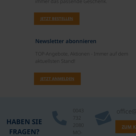
immer das passende Geschenk.
JETZT BESTELLEN
Newsletter abonnieren
TOP-Angebote, Aktionen - Immer auf dem
aktuellsten Stand!
JETZT ANMELDEN
0043
office
732
HABEN SIE
2080
ZUM 
FRAGEN?
MO-