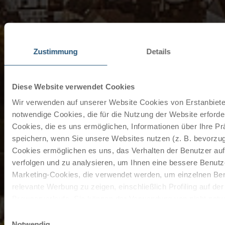
Zustimmung
Details
Diese Website verwendet Cookies
Wir verwenden auf unserer Website Cookies von Erstanbieter
notwendige Cookies, die für die Nutzung der Website erforder
Cookies, die es uns ermöglichen, Informationen über Ihre P
speichern, wenn Sie unsere Websites nutzen (z. B. bevorzugt
Cookies ermöglichen es uns, das Verhalten der Benutzer au
verfolgen und zu analysieren, um Ihnen eine bessere Benutze
Marketing-Cookies, die verwendet werden, um einzelnen Ben
relevante Werbung zu zeigen, einschließlich Profiling auf de
Browserverlaufs. Sie können der Verwendung von nicht not
zustimmen, indem Sie auf die Schaltfläche "Alle akzeptieren"
Einwilligungsauswahl
entscheiden, nur notwendige Cookies zu verwenden, indem S
Notwendig