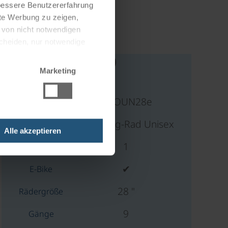
 bessere Benutzererfahrung
nte Werbung zu zeigen,
g von nicht notwendigen
scheiden, nur notwendige
Marketing
FSIOUN28e
eTrekking-Rad Unisex
Alle akzeptieren
1
✔
E-Bike
28 "
Rädergröße
9
Gänge