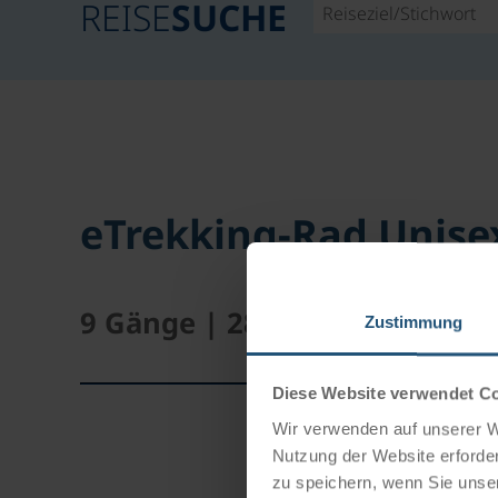
REISE
SUCHE
eTrekking-Rad Unise
9 Gänge | 28 "
Zustimmung
Diese Website verwendet C
Wir verwenden auf unserer We
Nutzung der Website erforder
zu speichern, wenn Sie unser