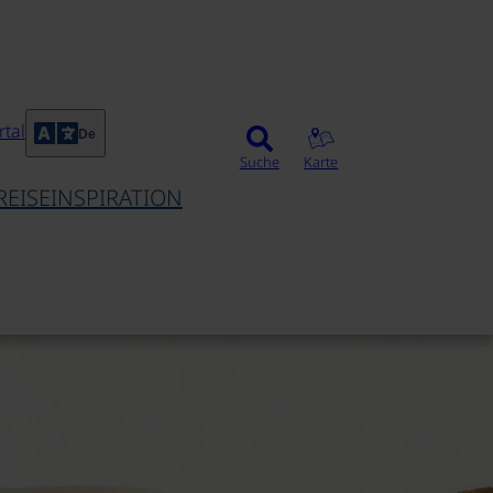
tal
De
Suche
Karte
REISEINSPIRATION
©