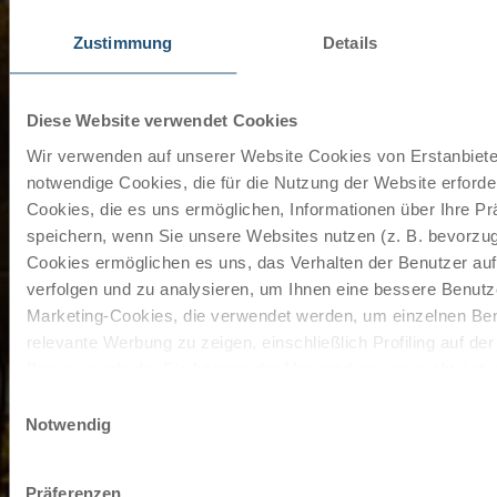
Zustimmung
Details
Diese Website verwendet Cookies
Wir verwenden auf unserer Website Cookies von Erstanbieter
notwendige Cookies, die für die Nutzung der Website erforder
Cookies, die es uns ermöglichen, Informationen über Ihre P
speichern, wenn Sie unsere Websites nutzen (z. B. bevorzugt
Cookies ermöglichen es uns, das Verhalten der Benutzer au
verfolgen und zu analysieren, um Ihnen eine bessere Benutze
Marketing-Cookies, die verwendet werden, um einzelnen Ben
relevante Werbung zu zeigen, einschließlich Profiling auf de
Browserverlaufs. Sie können der Verwendung von nicht not
zustimmen, indem Sie auf die Schaltfläche "Alle akzeptieren"
Einwilligungsauswahl
entscheiden, nur notwendige Cookies zu verwenden, indem S
Notwendig
klicken.
Impressum
Datenschutz
Präferenzen