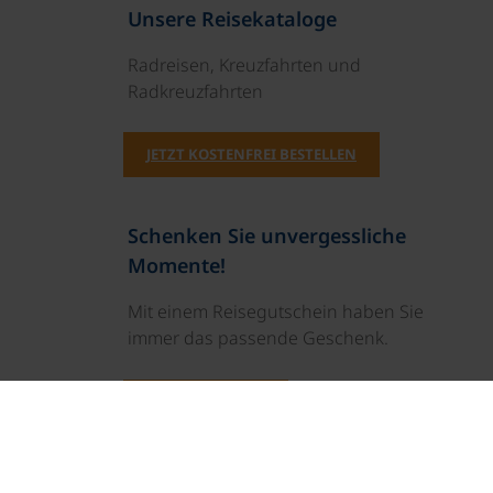
Unsere Reisekataloge
Radreisen, Kreuzfahrten und
Radkreuzfahrten
JETZT KOSTENFREI BESTELLEN
Schenken Sie unvergessliche
Momente!
Mit einem Reisegutschein haben Sie
immer das passende Geschenk.
JETZT BESTELLEN
Newsletter abonnieren