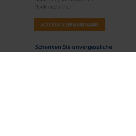
Radkreuzfahrten
JETZT KOSTENFREI BESTELLEN
Schenken Sie unvergessliche
Momente!
Mit einem Reisegutschein haben Sie
immer das passende Geschenk.
JETZT BESTELLEN
Newsletter abonnieren
TOP-Angebote, Aktionen - Immer auf dem
aktuellsten Stand!