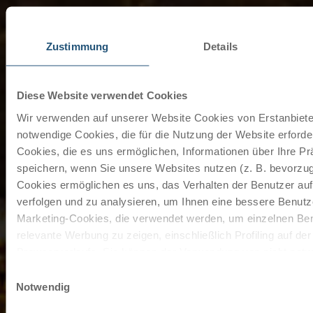
Zustimmung
Details
Diese Website verwendet Cookies
Wir verwenden auf unserer Website Cookies von Erstanbieter
notwendige Cookies, die für die Nutzung der Website erforder
Cookies, die es uns ermöglichen, Informationen über Ihre P
speichern, wenn Sie unsere Websites nutzen (z. B. bevorzugt
Cookies ermöglichen es uns, das Verhalten der Benutzer au
verfolgen und zu analysieren, um Ihnen eine bessere Benutze
Marketing-Cookies, die verwendet werden, um einzelnen Ben
relevante Werbung zu zeigen, einschließlich Profiling auf de
Browserverlaufs. Sie können der Verwendung von nicht not
zustimmen, indem Sie auf die Schaltfläche "Alle akzeptieren"
Einwilligungsauswahl
entscheiden, nur notwendige Cookies zu verwenden, indem S
Notwendig
klicken.