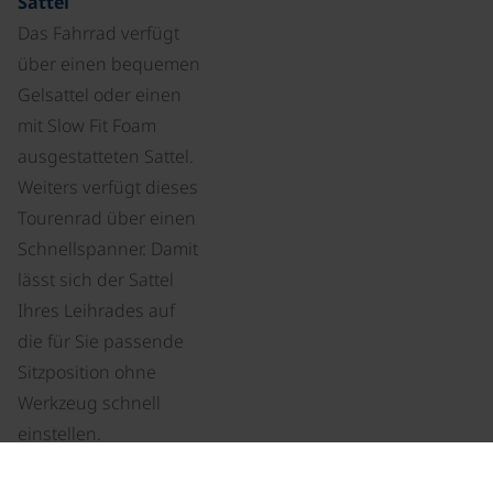
Sattel
Das Fahrrad verfügt
über einen bequemen
Gelsattel oder einen
mit Slow Fit Foam
ausgestatteten Sattel.
Weiters verfügt dieses
Tourenrad über einen
Schnellspanner. Damit
lässt sich der Sattel
Ihres Leihrades auf
die für Sie passende
Sitzposition ohne
Werkzeug schnell
einstellen.