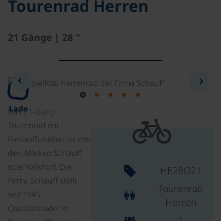
Tourenrad Herren
21 Gänge | 28 "
Lade
Das 21-Gang
Tourenrad mit
Freilauffunktion ist von
den Marken Schauff
oder Kalkhoff. Die
HE28O21
Firma Schauff stellt
Tourenrad
seit 1945
Herren
Qualitätsräder in
1