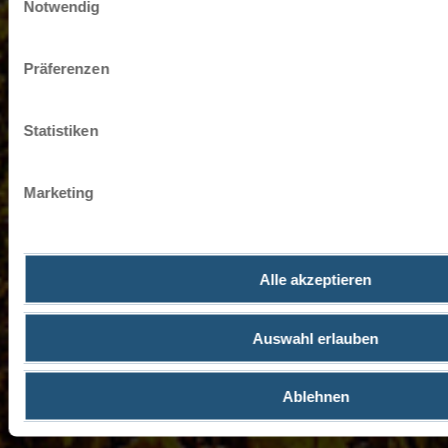
entscheiden, nur notwendige Cookies zu verwenden, indem S
Notwendig
klicken.
Impressum
Datenschutz
Präferenzen
Statistiken
Marketing
Alle akzeptieren
Auswahl erlauben
Ablehnen