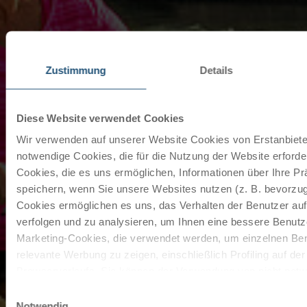
Zustimmung
Details
Diese Website verwendet Cookies
Wir verwenden auf unserer Website Cookies von Erstanbieter
notwendige Cookies, die für die Nutzung der Website erforder
Cookies, die es uns ermöglichen, Informationen über Ihre P
speichern, wenn Sie unsere Websites nutzen (z. B. bevorzugt
Cookies ermöglichen es uns, das Verhalten der Benutzer au
verfolgen und zu analysieren, um Ihnen eine bessere Benutze
Marketing-Cookies, die verwendet werden, um einzelnen Ben
relevante Werbung zu zeigen, einschließlich Profiling auf de
Browserverlaufs. Sie können der Verwendung von nicht not
zustimmen, indem Sie auf die Schaltfläche "Alle akzeptieren"
Einwilligungsauswahl
entscheiden, nur notwendige Cookies zu verwenden, indem S
Notwendig