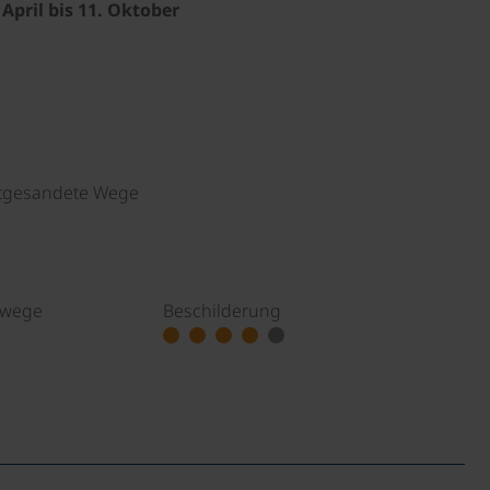
April bis 11. Oktober
rtgesandete Wege
dwege
Beschilderung