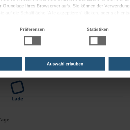
 Freiluft-Kneippanlage zur Mariengrotte mitten im Wald.
 der Grundlage Ihres Browserverlaufs. Sie können der Verwendun
cht) nahe dem Hotel.
 auf die Schaltfläche "Alle akzeptieren" klicken, oder sich ent
Sie auf " Ablehnen" klicken.
Präferenzen
Statistiken
Auswahl erlauben
Lade
Tage