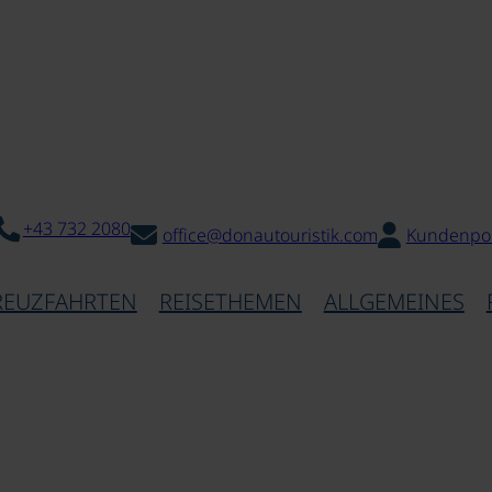
+43 732 2080
office@donautouristik.com
Kundenpor
REUZFAHRTEN
REISETHEMEN
ALLGEMEINES