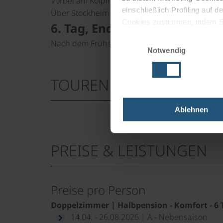
Vorbei am Kolpingkreuz und an der großartigen
einschließlich Profiling auf
Über Stockheim zurück. Radabgabe (falls gebu
Cookies zustimmen, indem Sie
6. Tag, Ende der Radreise
Cookies zu verwenden, indem 
Einwilligungsauswahl
Nach dem Frühstück.
Notwendig
Impressum
Datenschutz
TOURENKARTE
Ablehnen
PREISE & LEISTUNGEN
Preise pro Person
Doppelzimmer | Halbpension - Komfort - 6 
14.04. - 26.08.2026 | A - Nebensaison