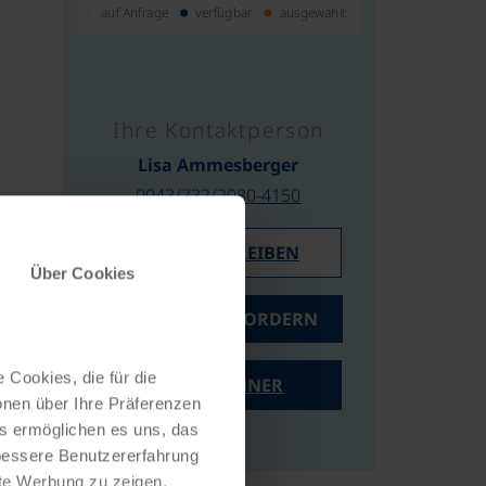
auf Anfrage
verfügbar
ausgewählt
Ihre Kontaktperson
Lisa Ammesberger
0043/732/2080-4150
E-MAIL SCHREIBEN
Über Cookies
ANGEBOT ANFORDERN
 Cookies, die für die
PREISRECHNER
onen über Ihre Präferenzen
es ermöglichen es uns, das
 bessere Benutzererfahrung
nte Werbung zu zeigen,