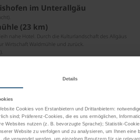
rishofen im Unterallgäu
cht).
ühle (23 km)
eih nahe Hotel. Durch die Kulturlandschaft des Allgäus
ur Wirtschaft Waldmühle und zurück.
).
ckheim (30 km)
weg nach Gammenried und Pforzen und durch kleine
Details
 und zurück (+ 15 km).
ookies
ische Mindelheim. Am Rückweg vorbei an der bekannten
bsite Cookies von Erstanbietern und Drittanbietern: notwendige
tionen unterwegs.
lich sind; Präferenz-Cookies, die es uns ermöglichen, Informati
ück (+ 20 km).
e Websites nutzen (z. B. bevorzugte Sprache); Statistik-Cooki
nserer Website zu verfolgen und zu analysieren, um Ihnen eine
, die verwendet werden, um einzelnen Benutzern für sie releva