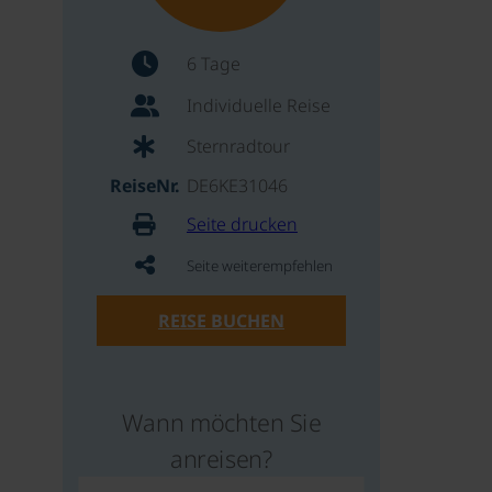
6 Tage
Individuelle Reise
Sternradtour
ReiseNr.
DE6KE31046
Seite drucken
Seite weiterempfehlen
REISE BUCHEN
Wann möchten Sie
anreisen?