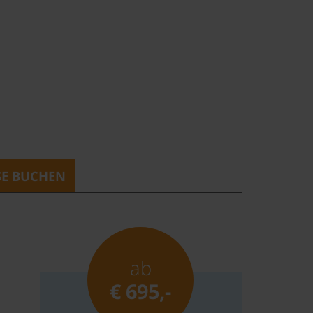
SE BUCHEN
ab
€ 695,-