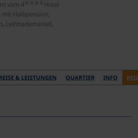
☼☼☼☼
rn vom 4
Hotel
 mit Halbpension,
h, Leihbademantel,
REISE & LEISTUNGEN
QUARTIER
INFO
REI