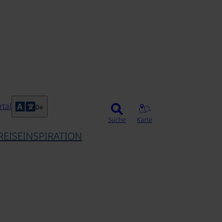
©
tal
De
Suche
Karte
REISEINSPIRATION