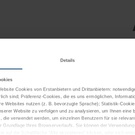
Details
ookies
bsite Cookies von Erstanbietern und Drittanbietern: notwendige
lich sind; Präferenz-Cookies, die es uns ermöglichen, Informati
e Websites nutzen (z. B. bevorzugte Sprache); Statistik-Cooki
uzfahrten
nserer Website zu verfolgen und zu analysieren, um Ihnen eine
, die verwendet werden, um einzelnen Benutzern für sie releva
 der Grundlage Ihres Browserverlaufs. Sie können der Verwendun
 auf die Schaltfläche "Alle akzeptieren" klicken, oder sich ent