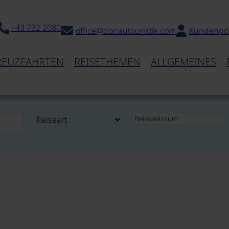
+43 732 2080
office@donautouristik.com
Kundenpor
REUZFAHRTEN
REISETHEMEN
ALLGEMEINES