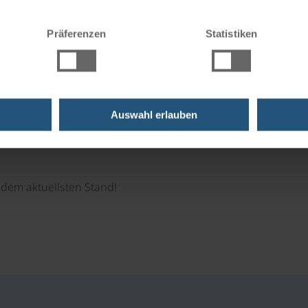
Sie auf " Ablehnen" klicken.
Momente!
Präferenzen
Statistiken
e immer das passende Geschenk.
Auswahl erlauben
dem aktuellsten Stand!