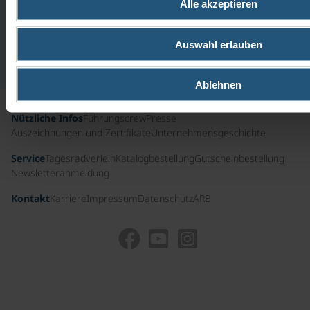
GERNE.
Alle akzeptieren
Kostenfreie
Hotline
aus
Auswahl erlauben
Deutschland
Ablehnen
Nützliche Infos
Führungscrew
Presse
Auszeichnungen und Zertifikate
Unternehmensgeschichte
Service
Tagesradverleih
Katalogbestellung
Gutscheinbestellung
Newsletteranmeldung
Kontakt
Karriere
Impressum
Datenschutz
ARB