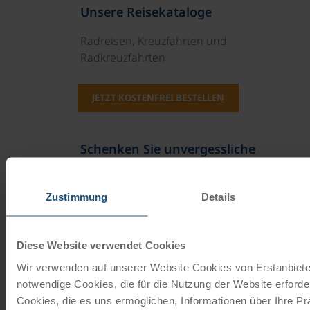
Unsere Reisekataloge
Radreisen, Kreuzfahrten und
Radkreuzfahrten
JETZT KOSTENFREI BESTELLEN
Schenken Sie unvergessliche
Momente!
Mit einem Reisegutschein haben Sie
Zustimmung
Details
immer das passende Geschenk.
Diese Website verwendet Cookies
JETZT BESTELLEN
Wir verwenden auf unserer Website Cookies von Erstanbieter
notwendige Cookies, die für die Nutzung der Website erforder
Cookies, die es uns ermöglichen, Informationen über Ihre P
Newsletter abonnieren