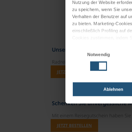
Nutzung der Website erforder
zu speichern, wenn Sie unser
Verhalten der Benutzer auf u
zu bieten. Marketing-Cookies
einschließlich Profiling auf
Cookies zustimmen, indem Sie
Cookies zu verwenden, indem 
Einwilligungsauswahl
Unsere Reisekataloge
Notwendig
Impressum
Datenschutz
Radreisen, Kreuzfahrten und Radkre
JETZT KOSTENFREI BESTELLEN
Ablehnen
Schenken Sie unvergessliche 
Mit einem Reisegutschein haben Si
JETZT BESTELLEN