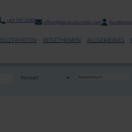
+43 732 2080
office@donautouristik.com
Kundenpor
REUZFAHRTEN
REISETHEMEN
ALLGEMEINES