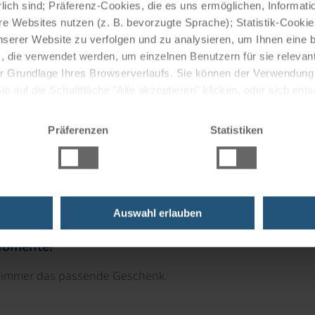
lich sind; Präferenz-Cookies, die es uns ermöglichen, Informati
Radr
e Websites nutzen (z. B. bevorzugte Sprache); Statistik-Cooki
nserer Website zu verfolgen und zu analysieren, um Ihnen eine
, die verwendet werden, um einzelnen Benutzern für sie releva
 der Grundlage Ihres Browserverlaufs. Sie können der Verwendun
 auf die Schaltfläche "Alle akzeptieren" klicken, oder sich ent
Sie auf " Ablehnen" klicken.
Präferenzen
Statistiken
uzfahrten
Auswahl erlauben
Momente!
e immer das passende Geschenk.