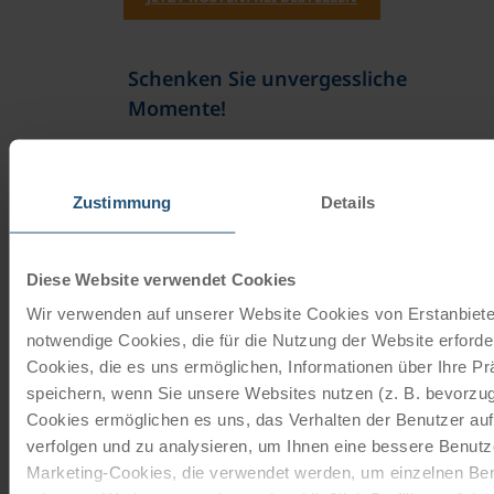
Schenken Sie unvergessliche
Momente!
Mit einem Reisegutschein haben Sie
immer das passende Geschenk.
Zustimmung
Details
JETZT BESTELLEN
Diese Website verwendet Cookies
Wir verwenden auf unserer Website Cookies von Erstanbieter
Newsletter abonnieren
notwendige Cookies, die für die Nutzung der Website erforder
Cookies, die es uns ermöglichen, Informationen über Ihre P
TOP-Angebote, Aktionen - Immer auf dem
speichern, wenn Sie unsere Websites nutzen (z. B. bevorzugt
aktuellsten Stand!
Cookies ermöglichen es uns, das Verhalten der Benutzer au
verfolgen und zu analysieren, um Ihnen eine bessere Benutze
JETZT ANMELDEN
Marketing-Cookies, die verwendet werden, um einzelnen Ben