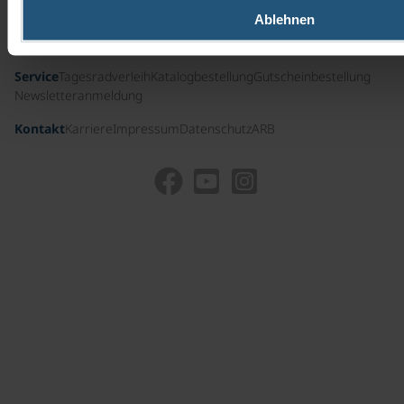
Ablehnen
Nützliche Infos
Führungscrew
Presse
Auszeichnungen und Zertifikate
Unternehmensgeschichte
Service
Tagesradverleih
Katalogbestellung
Gutscheinbestellung
Newsletteranmeldung
Kontakt
Karriere
Impressum
Datenschutz
ARB