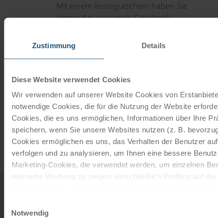
Mit einem Reisegutschein haben Sie
immer das passende Geschenk.
Zustimmung
Details
JETZT BESTELLEN
Diese Website verwendet Cookies
Newsletter abonnieren
Wir verwenden auf unserer Website Cookies von Erstanbieter
TOP-Angebote, Aktionen - Immer auf dem
notwendige Cookies, die für die Nutzung der Website erforder
aktuellsten Stand!
Cookies, die es uns ermöglichen, Informationen über Ihre P
speichern, wenn Sie unsere Websites nutzen (z. B. bevorzugt
Cookies ermöglichen es uns, das Verhalten der Benutzer au
JETZT ANMELDEN
verfolgen und zu analysieren, um Ihnen eine bessere Benutze
Marketing-Cookies, die verwendet werden, um einzelnen Ben
relevante Werbung zu zeigen, einschließlich Profiling auf de
Browserverlaufs. Sie können der Verwendung von nicht not
0043
office
zustimmen, indem Sie auf die Schaltfläche "Alle akzeptieren"
Einwilligungsauswahl
732
HABEN SIE
entscheiden, nur notwendige Cookies zu verwenden, indem S
Notwendig
2080