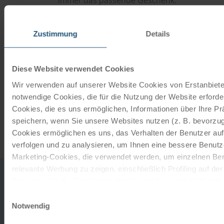
JETZT BESTELLEN
Zustimmung
Details
Newsletter abonnieren
Diese Website verwendet Cookies
Wir verwenden auf unserer Website Cookies von Erstanbieter
TOP-Angebote, Aktionen - Immer auf dem
notwendige Cookies, die für die Nutzung der Website erforder
aktuellsten Stand!
Cookies, die es uns ermöglichen, Informationen über Ihre P
speichern, wenn Sie unsere Websites nutzen (z. B. bevorzugt
JETZT ANMELDEN
Cookies ermöglichen es uns, das Verhalten der Benutzer au
verfolgen und zu analysieren, um Ihnen eine bessere Benutze
Marketing-Cookies, die verwendet werden, um einzelnen Ben
relevante Werbung zu zeigen, einschließlich Profiling auf de
0043
office
Browserverlaufs. Sie können der Verwendung von nicht not
732
zustimmen, indem Sie auf die Schaltfläche "Alle akzeptieren"
HABEN SIE
Einwilligungsauswahl
2080
entscheiden, nur notwendige Cookies zu verwenden, indem S
Notwendig
ZUM 
FRAGEN?
MO-
klicken.