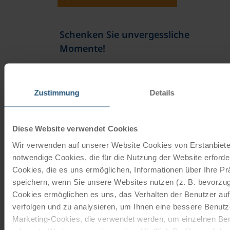
Schenken Sie unvergessliche
Momente!
Mit einem Reisegutschein haben Sie
immer das passende Geschenk.
Zustimmung
Details
JETZT BESTELLEN
Diese Website verwendet Cookies
Wir verwenden auf unserer Website Cookies von Erstanbieter
Newsletter abonnieren
notwendige Cookies, die für die Nutzung der Website erforder
Cookies, die es uns ermöglichen, Informationen über Ihre P
TOP-Angebote, Aktionen - Immer auf dem
speichern, wenn Sie unsere Websites nutzen (z. B. bevorzugt
aktuellsten Stand!
Cookies ermöglichen es uns, das Verhalten der Benutzer au
verfolgen und zu analysieren, um Ihnen eine bessere Benutze
JETZT ANMELDEN
Marketing-Cookies, die verwendet werden, um einzelnen Ben