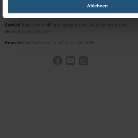
Ablehnen
Nützliche Infos
Führungscrew
Presse
Auszeichnungen und Zertifikate
Unternehmensgeschichte
Service
Tagesradverleih
Katalogbestellung
Gutscheinbestellung
Newsletteranmeldung
Kontakt
Karriere
Impressum
Datenschutz
ARB