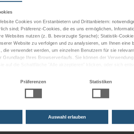
Chiem
Radur
ookies
Reise
bsite Cookies von Erstanbietern und Drittanbietern: notwendige
Schif
lich sind; Präferenz-Cookies, die es uns ermöglichen, Informati
Endor
e Websites nutzen (z. B. bevorzugte Sprache); Statistik-Cooki
Rader
nserer Website zu verfolgen und zu analysieren, um Ihnen eine
Herr
, die verwendet werden, um einzelnen Benutzern für sie releva
Ludwi
 der Grundlage Ihres Browserverlaufs. Sie können der Verwendun
Reise
 auf die Schaltfläche "Alle akzeptieren" klicken, oder sich ent
Sie auf " Ablehnen" klicken.
Präferenzen
Statistiken
Auswahl erlauben
uzfahrten