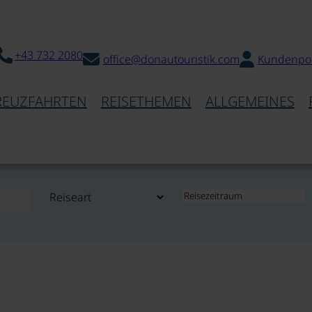
+43 732 2080
office@donautouristik.com
Kundenpor
REUZFAHRTEN
REISETHEMEN
ALLGEMEINES