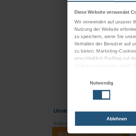
Diese Website verwendet C
Wir verwenden auf unserer We
Nutzung der Website erforder
zu speichern, wenn Sie unser
Verhalten der Benutzer auf u
zu bieten. Marketing-Cookies
einschließlich Profiling auf
Cookies zustimmen, indem Sie
Cookies zu verwenden, indem 
Einwilligungsauswahl
Notwendig
Impressum
Datenschutz
Unsere Reisekataloge
Ablehnen
Radreisen, Kreuzfahrten und Radkre
JETZT KOSTENFREI BESTELLEN