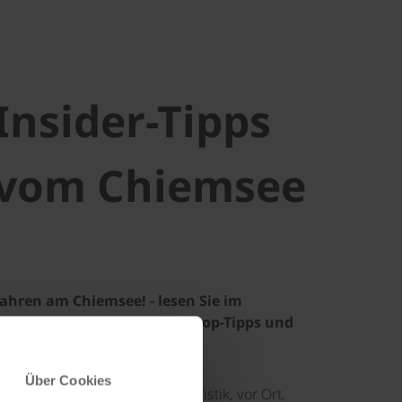
Insider-Tipps
vom Chiemsee
ahren am Chiemsee! - lesen Sie im
erblog über Touren, Kaffeestop-Tipps und
r!
Über Cookies
see, Insider, Tipp, Donau Touristik, vor Ort,