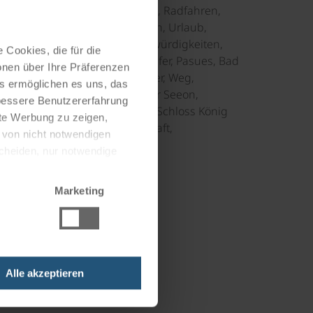
gau, Natur, traumhaft, Kulisse, Radfahren,
laub, Radreisen, reisen, radeln, Urlaub,
n, Mitarbeiter vor Ort, Sehenswürdigkeiten,
 Cookies, die für die
fsanlegestelle Prien, Cafe am Ufer, Pasues, Bad
onen über Ihre Präferenzen
f, Aussicht, traditionelle Häuser, Weg,
es ermöglichen es uns, das
lebnis, Radlerparadies, Kloster Seeon,
 bessere Benutzererfahrung
enchiemsee, Frauenchiemsee, Schloss König
nte Werbung zu zeigen,
g II., Kollegen, Gastfreundschaft,
g von nicht notwendigen
planung, top organisiert
scheiden, nur notwendige
Marketing
Alle akzeptieren