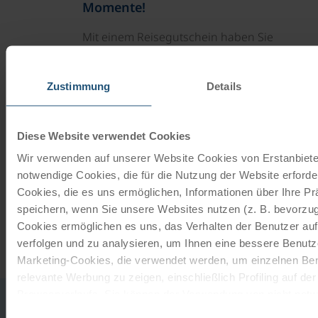
Momente!
Mit einem Reisegutschein haben Sie
immer das passende Geschenk.
Zustimmung
Details
JETZT BESTELLEN
Diese Website verwendet Cookies
Newsletter abonnieren
Wir verwenden auf unserer Website Cookies von Erstanbieter
notwendige Cookies, die für die Nutzung der Website erforder
TOP-Angebote, Aktionen - Immer auf dem
Cookies, die es uns ermöglichen, Informationen über Ihre P
aktuellsten Stand!
speichern, wenn Sie unsere Websites nutzen (z. B. bevorzugt
Cookies ermöglichen es uns, das Verhalten der Benutzer au
JETZT ANMELDEN
verfolgen und zu analysieren, um Ihnen eine bessere Benutze
Marketing-Cookies, die verwendet werden, um einzelnen Ben
relevante Werbung zu zeigen, einschließlich Profiling auf de
Browserverlaufs. Sie können der Verwendung von nicht not
0043
office
zustimmen, indem Sie auf die Schaltfläche "Alle akzeptieren"
Einwilligungsauswahl