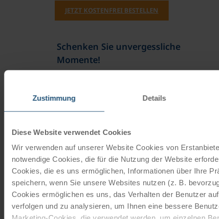
JETZT KOSTENFREI BESTELLEN
Schenken Sie unvergessliche
Momente!
Mit einem Reisegutschein haben Sie
immer das passende Geschenk.
Zustimmung
Details
JETZT BESTELLEN
Diese Website verwendet Cookies
Wir verwenden auf unserer Website Cookies von Erstanbieter
Newsletter abonnieren
notwendige Cookies, die für die Nutzung der Website erforder
Cookies, die es uns ermöglichen, Informationen über Ihre P
TOP-Angebote, Aktionen - Immer auf dem
speichern, wenn Sie unsere Websites nutzen (z. B. bevorzugt
aktuellsten Stand!
Cookies ermöglichen es uns, das Verhalten der Benutzer au
verfolgen und zu analysieren, um Ihnen eine bessere Benutze
JETZT ANMELDEN
Marketing-Cookies, die verwendet werden, um einzelnen Ben