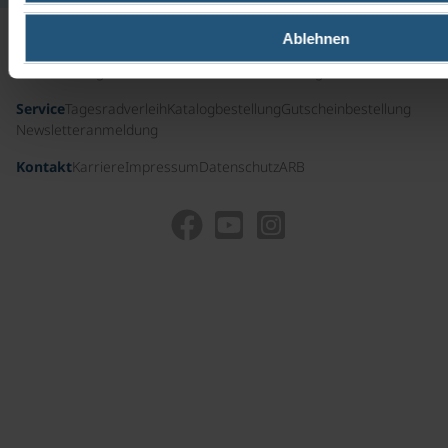
Ablehnen
Nützliche Infos
Führungscrew
Presse
Auszeichnungen und Zertifikate
Unternehmensgeschichte
Service
Tagesradverleih
Katalogbestellung
Gutscheinbestellung
Newsletteranmeldung
Kontakt
Karriere
Impressum
Datenschutz
ARB