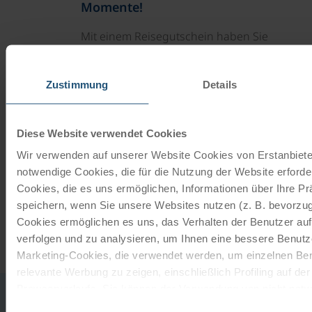
Momente!
Mit einem Reisegutschein haben Sie
immer das passende Geschenk.
Zustimmung
Details
JETZT BESTELLEN
Diese Website verwendet Cookies
Newsletter abonnieren
Wir verwenden auf unserer Website Cookies von Erstanbieter
notwendige Cookies, die für die Nutzung der Website erforder
TOP-Angebote, Aktionen - Immer auf dem
Cookies, die es uns ermöglichen, Informationen über Ihre P
aktuellsten Stand!
speichern, wenn Sie unsere Websites nutzen (z. B. bevorzugt
Cookies ermöglichen es uns, das Verhalten der Benutzer au
JETZT ANMELDEN
verfolgen und zu analysieren, um Ihnen eine bessere Benutze
Marketing-Cookies, die verwendet werden, um einzelnen Ben
relevante Werbung zu zeigen, einschließlich Profiling auf de
Browserverlaufs. Sie können der Verwendung von nicht not
0043
office
zustimmen, indem Sie auf die Schaltfläche "Alle akzeptieren"
Einwilligungsauswahl