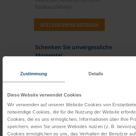
Radkreuzfahrten
JETZT KOSTENFREI BESTELLEN
Schenken Sie unvergessliche
Momente!
Mit einem Reisegutschein haben Sie
Zustimmung
Details
immer das passende Geschenk.
JETZT BESTELLEN
Diese Website verwendet Cookies
Wir verwenden auf unserer Website Cookies von Erstanbieter
notwendige Cookies, die für die Nutzung der Website erforder
Newsletter abonnieren
Cookies, die es uns ermöglichen, Informationen über Ihre P
speichern, wenn Sie unsere Websites nutzen (z. B. bevorzugt
TOP-Angebote, Aktionen - Immer auf dem
Cookies ermöglichen es uns, das Verhalten der Benutzer au
aktuellsten Stand!