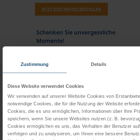
JETZT KOSTENFREI BESTELLEN
Schenken Sie unvergessliche
Momente!
Mit einem Reisegutschein haben Sie
immer das passende Geschenk.
Zustimmung
Details
JETZT BESTELLEN
Diese Website verwendet Cookies
Wir verwenden auf unserer Website Cookies von Erstanbieter
Newsletter abonnieren
notwendige Cookies, die für die Nutzung der Website erforder
Cookies, die es uns ermöglichen, Informationen über Ihre P
TOP-Angebote, Aktionen - Immer auf dem
speichern, wenn Sie unsere Websites nutzen (z. B. bevorzugt
aktuellsten Stand!
Cookies ermöglichen es uns, das Verhalten der Benutzer au
verfolgen und zu analysieren, um Ihnen eine bessere Benutze