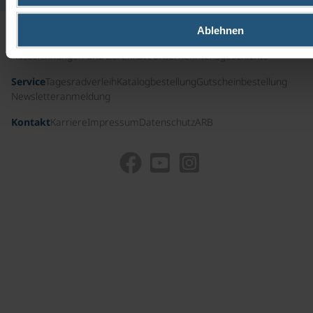
Ablehnen
Nützliche Infos
Führungscrew
Presse
Auszeichnungen und Zertifikate
Unternehmensgeschichte
Service
Tagesradverleih
Katalogbestellung
Gutscheinbestellung
Newsletteranmeldung
Kontakt
Karriere
Impressum
Datenschutz
ARB