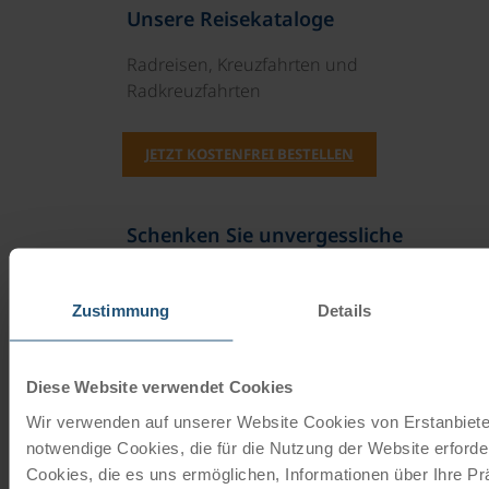
Unsere Reisekataloge
Radreisen, Kreuzfahrten und
Radkreuzfahrten
JETZT KOSTENFREI BESTELLEN
Schenken Sie unvergessliche
Momente!
Mit einem Reisegutschein haben Sie
Zustimmung
Details
immer das passende Geschenk.
Diese Website verwendet Cookies
JETZT BESTELLEN
Wir verwenden auf unserer Website Cookies von Erstanbieter
notwendige Cookies, die für die Nutzung der Website erforder
Cookies, die es uns ermöglichen, Informationen über Ihre P
Newsletter abonnieren