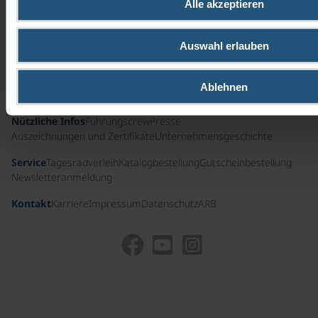
GERNE.
Alle akzeptieren
Kostenfreie
Hotline
aus
Auswahl erlauben
Deutschland
Ablehnen
Nützliche Infos
Führungscrew
Presse
Auszeichnungen und Zertifikate
Unternehmensgeschichte
Service
Tagesradverleih
Katalogbestellung
Gutscheinbestellung
Newsletteranmeldung
Kontakt
Karriere
Impressum
Datenschutz
ARB