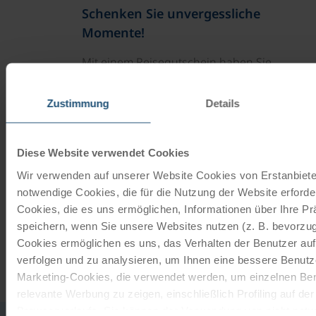
Schenken Sie unvergessliche
Momente!
Mit einem Reisegutschein haben Sie
immer das passende Geschenk.
Zustimmung
Details
JETZT BESTELLEN
Diese Website verwendet Cookies
Newsletter abonnieren
Wir verwenden auf unserer Website Cookies von Erstanbieter
notwendige Cookies, die für die Nutzung der Website erforder
TOP-Angebote, Aktionen - Immer auf dem
Cookies, die es uns ermöglichen, Informationen über Ihre P
aktuellsten Stand!
speichern, wenn Sie unsere Websites nutzen (z. B. bevorzugt
Cookies ermöglichen es uns, das Verhalten der Benutzer au
JETZT ANMELDEN
verfolgen und zu analysieren, um Ihnen eine bessere Benutze
Marketing-Cookies, die verwendet werden, um einzelnen Ben
relevante Werbung zu zeigen, einschließlich Profiling auf de
Browserverlaufs. Sie können der Verwendung von nicht not