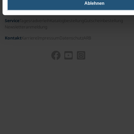
Nützliche Infos
Führungscrew
Presse
Ablehnen
Auszeichnungen und Zertifikate
Unternehmensgeschichte
Service
Tagesradverleih
Katalogbestellung
Gutscheinbestellung
Newsletteranmeldung
Kontakt
Karriere
Impressum
Datenschutz
ARB