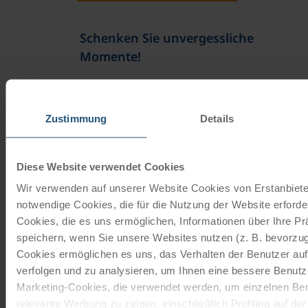
Schenken Sie unvergessliche
Momente!
Mit einem Reisegutschein haben Sie
immer das passende Geschenk.
Zustimmung
Details
JETZT BESTELLEN
Diese Website verwendet Cookies
Wir verwenden auf unserer Website Cookies von Erstanbieter
Newsletter abonnieren
notwendige Cookies, die für die Nutzung der Website erforder
TOP-Angebote, Aktionen - Immer auf dem
Cookies, die es uns ermöglichen, Informationen über Ihre P
aktuellsten Stand!
speichern, wenn Sie unsere Websites nutzen (z. B. bevorzugt
Cookies ermöglichen es uns, das Verhalten der Benutzer au
verfolgen und zu analysieren, um Ihnen eine bessere Benutze
JETZT ANMELDEN
Marketing-Cookies, die verwendet werden, um einzelnen Ben
relevante Werbung zu zeigen, einschließlich Profiling auf de