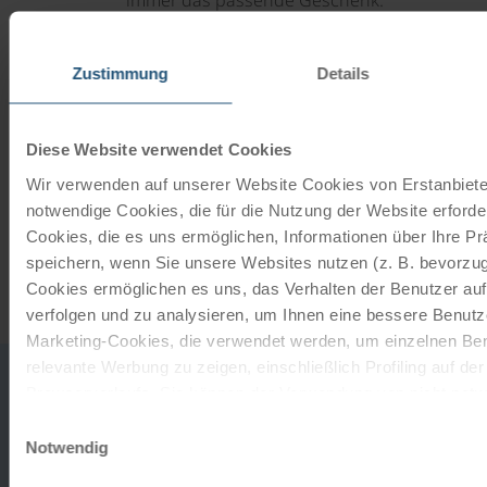
JETZT BESTELLEN
Zustimmung
Details
Newsletter abonnieren
Diese Website verwendet Cookies
Wir verwenden auf unserer Website Cookies von Erstanbieter
TOP-Angebote, Aktionen - Immer auf dem
notwendige Cookies, die für die Nutzung der Website erforder
aktuellsten Stand!
Cookies, die es uns ermöglichen, Informationen über Ihre P
speichern, wenn Sie unsere Websites nutzen (z. B. bevorzugt
JETZT ANMELDEN
Cookies ermöglichen es uns, das Verhalten der Benutzer au
verfolgen und zu analysieren, um Ihnen eine bessere Benutze
Marketing-Cookies, die verwendet werden, um einzelnen Ben
relevante Werbung zu zeigen, einschließlich Profiling auf de
0043
office
Browserverlaufs. Sie können der Verwendung von nicht not
732
zustimmen, indem Sie auf die Schaltfläche "Alle akzeptieren"
HABEN SIE
Einwilligungsauswahl
2080
entscheiden, nur notwendige Cookies zu verwenden, indem S
Notwendig
ZUM 
FRAGEN?
MO-
klicken.