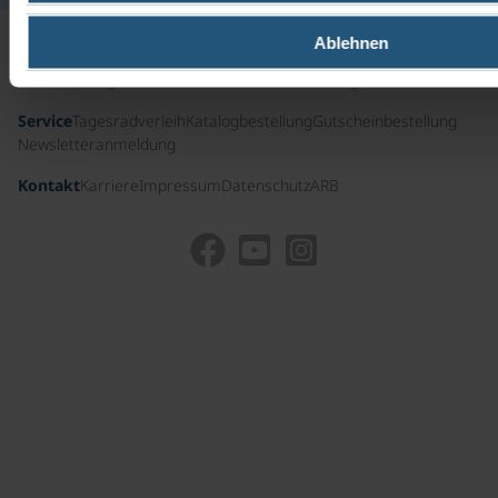
Ablehnen
Nützliche Infos
Führungscrew
Presse
Auszeichnungen und Zertifikate
Unternehmensgeschichte
Service
Tagesradverleih
Katalogbestellung
Gutscheinbestellung
Newsletteranmeldung
Kontakt
Karriere
Impressum
Datenschutz
ARB