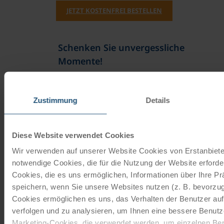
JETZT KOSTENFREI BESTELLEN
Schenken Sie unvergessliche
Momente!
Mit einem Reisegutschein haben Sie
immer das passende Geschenk.
Zustimmung
Details
JETZT BESTELLEN
Diese Website verwendet Cookies
Wir verwenden auf unserer Website Cookies von Erstanbieter
Newsletter abonnieren
notwendige Cookies, die für die Nutzung der Website erforder
Cookies, die es uns ermöglichen, Informationen über Ihre P
TOP-Angebote, Aktionen - Immer auf dem
speichern, wenn Sie unsere Websites nutzen (z. B. bevorzugt
aktuellsten Stand!
Cookies ermöglichen es uns, das Verhalten der Benutzer au
verfolgen und zu analysieren, um Ihnen eine bessere Benutze
JETZT ANMELDEN
Marketing-Cookies, die verwendet werden, um einzelnen Ben