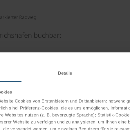
markierter Radweg
drichshafen buchbar:
Details
dwege
Beschilderung
ookies
bsite Cookies von Erstanbietern und Drittanbietern: notwendige
lich sind; Präferenz-Cookies, die es uns ermöglichen, Informati
e Websites nutzen (z. B. bevorzugte Sprache); Statistik-Cooki
nserer Website zu verfolgen und zu analysieren, um Ihnen eine
, die verwendet werden, um einzelnen Benutzern für sie releva