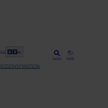
©
tal
De
Suche
Karte
REISEINSPIRATION