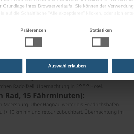
:
 der Grundlage Ihres Browserverlaufs. Sie können der Verwendun
 2-4 km vom Zentrum (nach Verfügbarkeit circa € 6,- bis
 auf die Schaltfläche "Alle akzeptieren" klicken, oder sich ent
ahn (zubuchbar). Radausgabe (falls gebucht).
Sie auf " Ablehnen" klicken.
Präferenzen
Statistiken
Sie nach Mehrerau zum einzigen aktiven Kloster am
 Sees über Arbon und Güttingen in die Konzilstadt.
Auswahl erlauben
ein mit prächtigen Häuserfassaden. Weiter über
☼☼☼
tchen Radolfzell. Übernachtung in 3
Hotel.
km Rad, 15 Fährminuten):
h Meersburg. Über Hagnau weiter bis Friedrichshafen.
u (+ 10 km hin und retour, zubuchbar). Übernachtung im