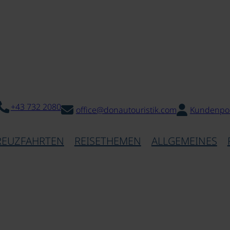
+43 732 2080
office@donautouristik.com
Kundenpor
REUZFAHRTEN
REISETHEMEN
ALLGEMEINES