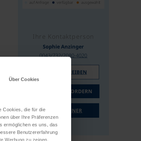
auf Anfrage
verfügbar
ausgewählt
Ihre Kontaktperson
Sophie Anzinger
0043/732/2080-4020
E-MAIL SCHREIBEN
Über Cookies
ANGEBOT ANFORDERN
 Cookies, die für die
PREISRECHNER
onen über Ihre Präferenzen
es ermöglichen es uns, das
 bessere Benutzererfahrung
nte Werbung zu zeigen,