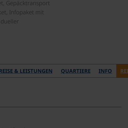
et, Gepäcktransport
et, Infopaket mit
idueller
REISE & LEISTUNGEN
QUARTIERE
INFO
RE