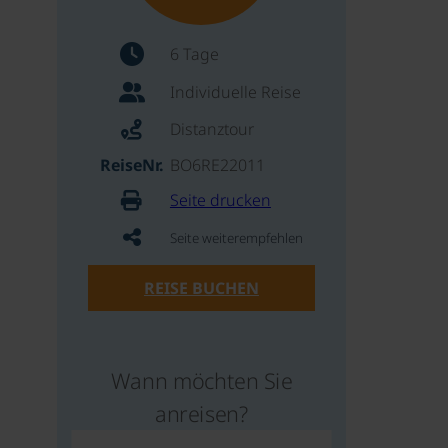
6 Tage
Individuelle Reise
Distanztour
ReiseNr.
BO6RE22011
Seite drucken
Seite weiterempfehlen
REISE BUCHEN
Wann möchten Sie
anreisen?