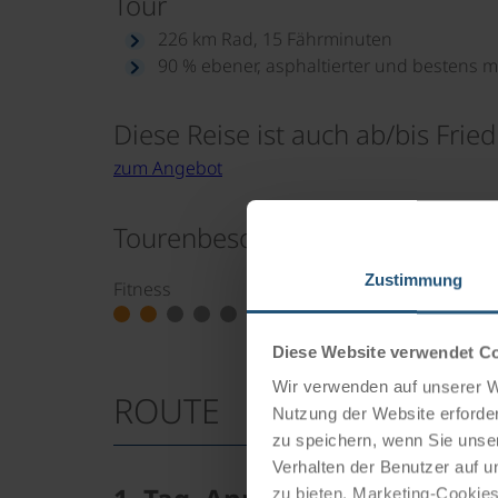
Tour
226 km Rad, 15 Fährminuten
90 % ebener, asphaltierter und bestens 
Diese Reise ist auch ab/bis Frie
zum Angebot
Tourenbesonderheiten
Zustimmung
Fitness
Qualität der Ra
Diese Website verwendet C
Wir verwenden auf unserer We
ROUTE
Nutzung der Website erforder
zu speichern, wenn Sie unser
Verhalten der Benutzer auf u
zu bieten. Marketing-Cookies