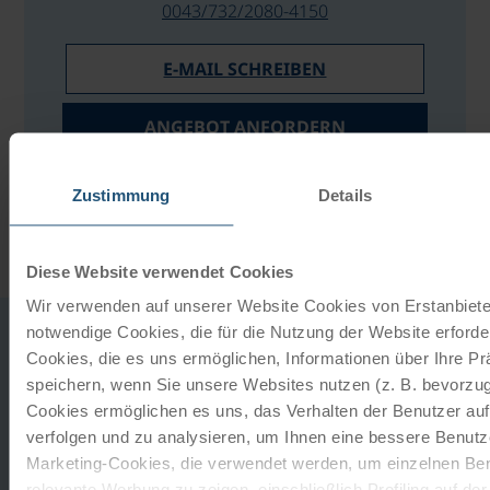
0043/732/2080-4150
E-MAIL SCHREIBEN
ANGEBOT ANFORDERN
PREISRECHNER
Zustimmung
Details
Diese Website verwendet Cookies
Wir verwenden auf unserer Website Cookies von Erstanbieter
notwendige Cookies, die für die Nutzung der Website erforder
Cookies, die es uns ermöglichen, Informationen über Ihre P
IHR HOTEL
speichern, wenn Sie unsere Websites nutzen (z. B. bevorzugt
Cookies ermöglichen es uns, das Verhalten der Benutzer au
verfolgen und zu analysieren, um Ihnen eine bessere Benutze
Marketing-Cookies, die verwendet werden, um einzelnen Ben
Radisson Hotel Fürst Leopold
relevante Werbung zu zeigen, einschließlich Profiling auf de