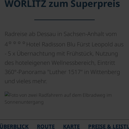
WÖRLITZ zum Superpreis
Radreise ab Dessau in Sachsen-Anhalt vom
☼☼☼☼
4
Hotel Radisson Blu Fürst Leopold aus
- 5 x Übernachtung mit Frühstück, Nutzung
des hoteleigenen Wellnessbereich, Eintritt
360°-Panorama "Luther 1517" in Wittenberg
und vieles mehr.
©
ÜBERBLICK
ROUTE
KARTE
PREISE & LEIS