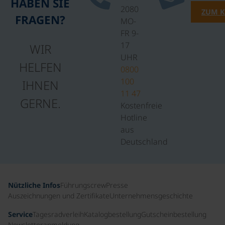
HABEN SIE
2080
ZUM 
FRAGEN?
MO-
FR 9-
17
WIR
UHR
HELFEN
0800
100
IHNEN
11 47
GERNE.
Kostenfreie
Hotline
aus
Deutschland
Nützliche Infos
Führungscrew
Presse
Auszeichnungen und Zertifikate
Unternehmensgeschichte
Service
Tagesradverleih
Katalogbestellung
Gutscheinbestellung
Newsletteranmeldung